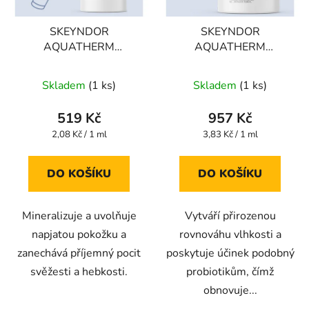
SKEYNDOR
SKEYNDOR
AQUATHERM
AQUATHERM
THERMAL
DELICATE CLEANSING
CONCENTRATE
GEL -Jemný čisticí gel
Skladem
(1 ks)
Skladem
(1 ks)
WATER -Mlha s
pro každodenní péči a
minerální termální a
čištění citlivé, ale
519 Kč
957 Kč
mořskou vodou pro
mastné pleti 250 ml
Měrná
Měrná
2,08 Kč / 1 ml
3,83 Kč / 1 ml
každodenní péči o
cena:
cena:
citlivou pleť 100 ml
DO KOŠÍKU
DO KOŠÍKU
Mineralizuje a uvolňuje
Vytváří přirozenou
napjatou pokožku a
rovnováhu vlhkosti a
zanechává příjemný pocit
poskytuje účinek podobný
svěžesti a hebkosti.
probiotikům, čímž
obnovuje...