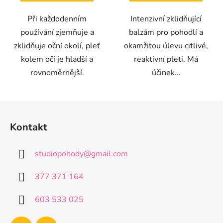
Při každodenním
Intenzivní zklidňující
používání zjemňuje a
balzám pro pohodlí a
zklidňuje oční okolí, pleť
okamžitou úlevu citlivé,
kolem očí je hladší a
reaktivní pleti. Má
rovnoměrnější.
účinek...
Z
á
Kontakt
p
a
studiopohody
@
gmail.com
t
í
377 371 164
603 533 025