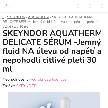
Přejít
Hledat
NÁKUP
na
KOŠÍK
obsah
Domů
/
SKEYNDOR
/
AQUATHERM
/
SKEYNDOR AQUATHERM
DELICATE SÉRUM -Jemný fluid NA úlevu od napětí a nepohodlí
citlivé pleti 30 ml
SKEYNDOR AQUATHERM
DELICATE SÉRUM -Jemný
fluid NA úlevu od napětí a
nepohodlí citlivé pleti 30
ml
Průměrné
Neohodnoceno
Podrobnosti hodnocení
hodnocení
Značka:
SKEYNDOR
produktu
je
0,0