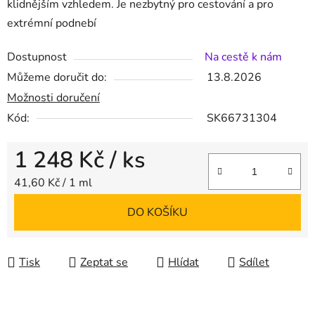
klidnějším vzhledem. Je nezbytný pro cestování a pro
extrémní podnebí
Dostupnost
Na cestě k nám
Můžeme doručit do:
13.8.2026
Možnosti doručení
Kód:
SK66731304
1 248 Kč
/ ks
Měrná cena:
41,60 Kč / 1 ml
DO KOŠÍKU
Tisk
Zeptat se
Hlídat
Sdílet