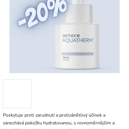
z
5
hvězdiček.
Poskytuje proti zarudnutí a protizánětlivý účinek a
zanechává pokožku hydratovanou, s rovnoměrnějším a