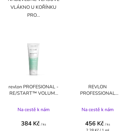
VLÁKNO U KOŘÍNKU
PRO...
revlon PROFESIONAL -
REVLON
RE/START™ VOLUME
PROFESSIONAL
MAGNIFYING MELTING
RE/START™ VOLUME
CONDITIONER -200
MAGNIFYING
Na cestě k nám
Na cestě k nám
ML
MICELLAR SHAMPOO
200 ML
384 Kč
456 Kč
/ ks
/ ks
Měrná
2,28 Kč / 1 ml