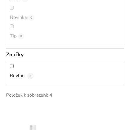
Novinka
0
Tip
0
Značky
Revlon
3
Položek k zobrazení:
4
V
ý
p