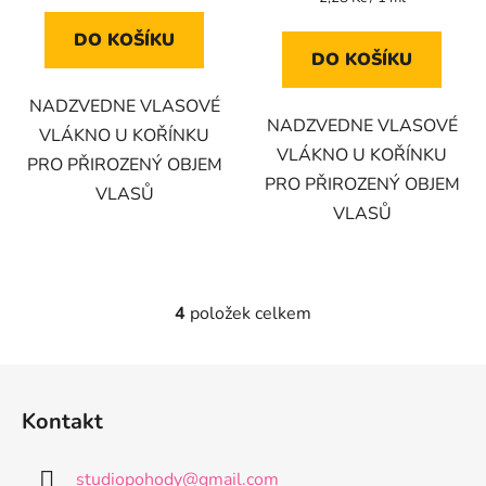
cena:
DO KOŠÍKU
DO KOŠÍKU
NADZVEDNE VLASOVÉ
NADZVEDNE VLASOVÉ
VLÁKNO U KOŘÍNKU
VLÁKNO U KOŘÍNKU
PRO PŘIROZENÝ OBJEM
PRO PŘIROZENÝ OBJEM
VLASŮ
VLASŮ
4
položek celkem
O
v
l
Z
á
á
d
Kontakt
p
a
a
c
studiopohody
@
gmail.com