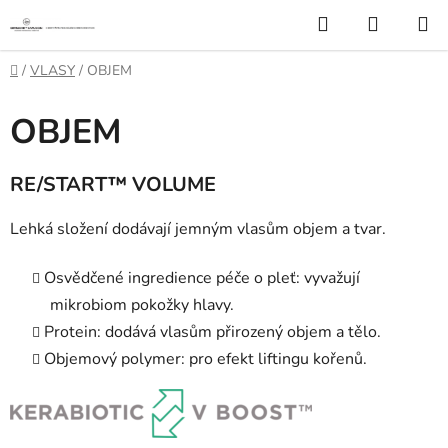
Přejít
Hledat
NÁKUP
na
KOŠÍK
obsah
Domů
/
VLASY
/
OBJEM
OBJEM
RE/START™ VOLUME
Lehká složení dodávají jemným vlasům objem a tvar.
Osvědčené ingredience péče o pleť: vyvažují
mikrobiom pokožky hlavy.
Protein: dodává vlasům přirozený objem a tělo.
Objemový polymer: pro efekt liftingu kořenů.