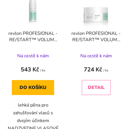
i
s
p
r
revlon PROFESIONAL -
revlon PROFESIONAL -
o
RE/START™ VOLUME
RE/START™ VOLUME
d
LIFT-UP BODY FOAM
LIGHTWEIGHT JELLY
u
165 ml
MASK - 250 ML
Na cestě k nám
Na cestě k nám
k
t
543 Kč
724 Kč
ů
/ ks
/ ks
DO KOŠÍKU
DETAIL
lehká pěna pro
zahušťování vlasů s
dvojím účinkem
NADZVEDNE VLASOVÉ