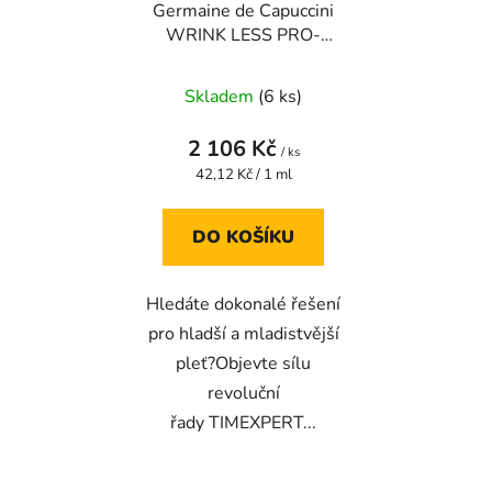
Germaine de Capuccini
WRINK LESS PRO-
COLLAGEN
Průměrné
Prokolagenové sérum
Skladem
(6 ks)
proti vráskám 50 ml
hodnocení
produktu
2 106 Kč
/ ks
je
Měrná
42,12 Kč / 1 ml
cena:
5,0
z
DO KOŠÍKU
5
hvězdiček.
Hledáte dokonalé řešení
pro hladší a mladistvější
pleť?Objevte sílu
revoluční
řady TIMEXPERT...