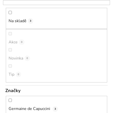
o
d
u
k
Na skladě
3
t
ů
Akce
0
Novinka
0
Tip
0
Značky
Germaine de Capuccini
3