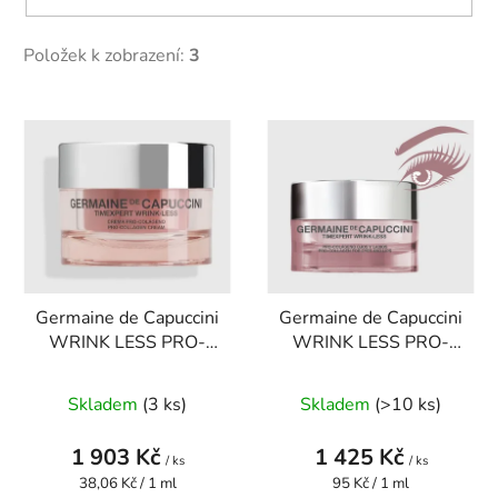
Položek k zobrazení:
3
V
ý
p
i
s
p
r
Germaine de Capuccini
Germaine de Capuccini
o
WRINK LESS PRO-
WRINK LESS PRO-
d
COLLAGEN NOČNÍ
COLLAGEN KRÉM na
u
KRÉM 50 ml ( možné
oči a rty 15 ml
Skladem
(3 ks)
Skladem
(>10 ks)
k
použít i na den )
t
1 903 Kč
1 425 Kč
ů
/ ks
/ ks
Měrná
Měrná
38,06 Kč / 1 ml
95 Kč / 1 ml