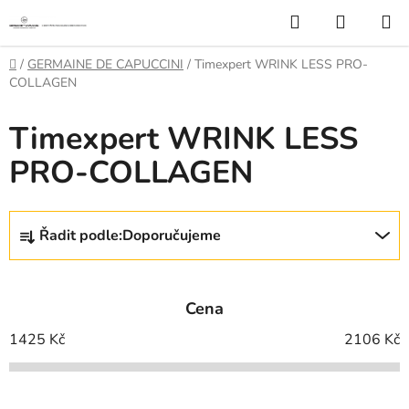
Přejít
Hledat
NÁKUP
na
KOŠÍK
obsah
Domů
/
GERMAINE DE CAPUCCINI
/
Timexpert WRINK LESS PRO-
COLLAGEN
Timexpert WRINK LESS
PRO-COLLAGEN
Ř
Řadit podle:
Doporučujeme
a
z
e
Cena
n
í
1425
Kč
2106
Kč
p
r