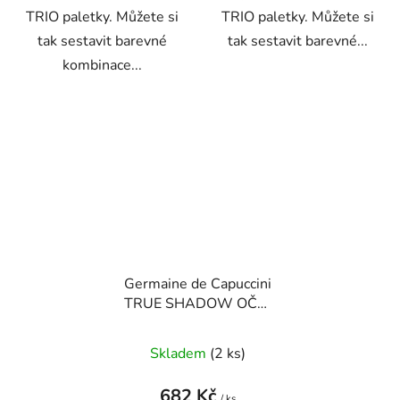
TRIO paletky. Můžete si
TRIO paletky. Můžete si
tak sestavit barevné
tak sestavit barevné...
kombinace...
Germaine de Capuccini
TRUE SHADOW OČNÍ
STÍNY ( více odstínů)
2,7 g
stíny
Skladem
(2 ks)
682 Kč
/ ks