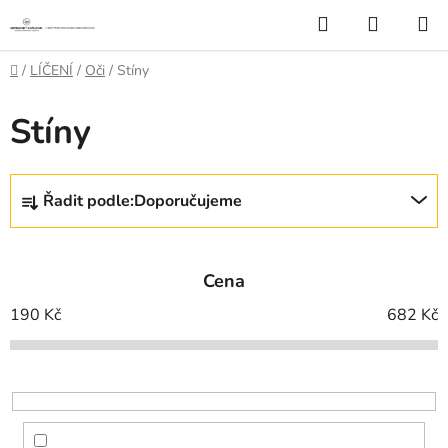
Přejít
Hledat
NÁKUP
na
KOŠÍK
obsah
Domů
/
LÍČENÍ
/
Oči
/
Stíny
Stíny
Ř
Řadit podle:
Doporučujeme
a
z
e
Cena
n
í
190
Kč
682
Kč
p
r
o
d
u