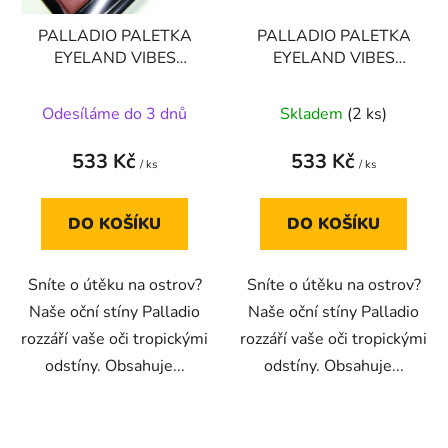
PALLADIO PALETKA
PALLADIO PALETKA
EYELAND VIBES
EYELAND VIBES
EYESHADOW
EYESHADOW
PALETTE - PARADISE
PALETTE - SANDBAR
Odesíláme do 3 dnů
Skladem
(2 ks)
533 Kč
533 Kč
/ ks
/ ks
DO KOŠÍKU
DO KOŠÍKU
Sníte o útěku na ostrov?
Sníte o útěku na ostrov?
Naše oční stíny Palladio
Naše oční stíny Palladio
rozzáří vaše oči tropickými
rozzáří vaše oči tropickými
odstíny. Obsahuje...
odstíny. Obsahuje...