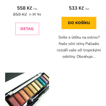
t
558 Kč
533 Kč
ů
/ ks
/ ks
859 Kč
(–35 %)
DO KOŠÍKU
DETAIL
Sníte o útěku na ostrov?
Naše oční stíny Palladio
rozzáří vaše oči tropickými
odstíny. Obsahuje...