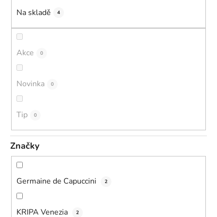
k
Na skladě
4
t
ů
Akce
0
Novinka
0
Tip
0
Značky
Germaine de Capuccini
2
KRIPA Venezia
2