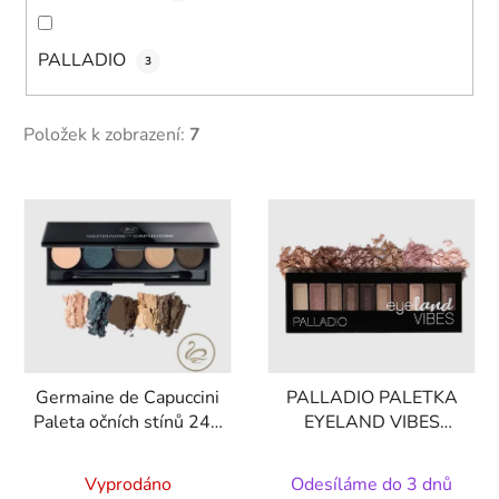
PALLADIO
3
Položek k zobrazení:
7
V
ý
p
i
s
p
r
Germaine de Capuccini
PALLADIO PALETKA
o
Paleta očních stínů 247
EYELAND VIBES
d
Sand Storm 5x1g
EYESHADOW
u
PALETTE - HORIZON
Vyprodáno
Odesíláme do 3 dnů
k