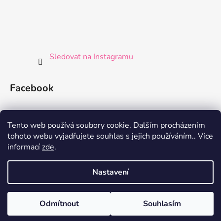
Sledovat na Instagramu
Facebook
Tento web používá soubory cookie. Dalším procházením
tohoto webu vyjadřujete souhlas s jejich používáním.. Více
informací
zde
.
Nastavení
Vytvořil Shoptet
Odmítnout
Souhlasím
Copyright 2026
Germaine de Capuccini Shop
. Všechna
práva vyhrazena.