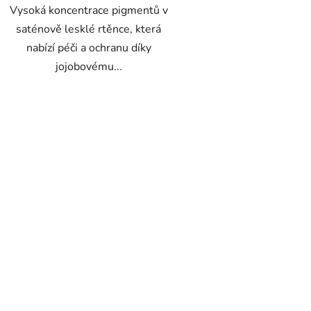
Vysoká koncentrace pigmentů v
saténově lesklé rtěnce, která
nabízí péči a ochranu díky
jojobovému...
O
v
l
á
d
a
c
í
p
r
v
k
y