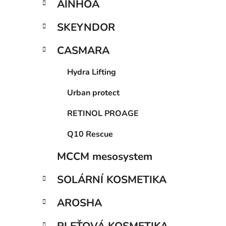
AINHOA
p
a
SKEYNDOR
n
e
CASMARA
l
i
Hydra Lifting
Urban protect
RETINOL PROAGE
Q10 Rescue
MCCM mesosystem
SOLÁRNÍ KOSMETIKA
AROSHA