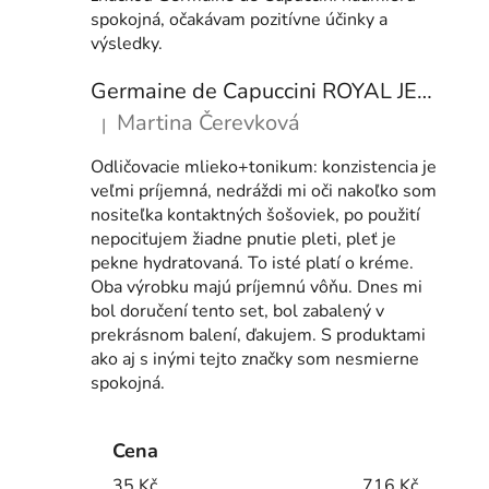
spokojná, očakávam pozitívne účinky a
výsledky.
Germaine de Capuccini ROYAL JELLY set COMFORT (KRÉM & MLÉKO+TONIKUM)
Martina Čerevková
|
Hodnocení produktu je 5 z 5 hvězdiček.
Odličovacie mlieko+tonikum: konzistencia je
veľmi príjemná, nedráždi mi oči nakoľko som
nositeľka kontaktných šošoviek, po použití
nepociťujem žiadne pnutie pleti, pleť je
pekne hydratovaná. To isté platí o kréme.
Oba výrobku majú príjemnú vôňu. Dnes mi
bol doručení tento set, bol zabalený v
prekrásnom balení, ďakujem. S produktami
ako aj s inými tejto značky som nesmierne
spokojná.
Cena
35
Kč
716
Kč