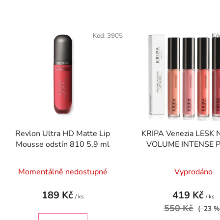
V
ý
Kód:
3905
Kó
p
s
p
r
o
d
Revlon Ultra HD Matte Lip
KRIPA Venezia LESK
u
Mousse odstín 810 5,9 ml
VOLUME INTENSE 
k
PLUM 5 ml
t
Momentálně nedostupné
Vyprodáno
ů
189 Kč
419 Kč
/ ks
/ ks
550 Kč
(–23 %