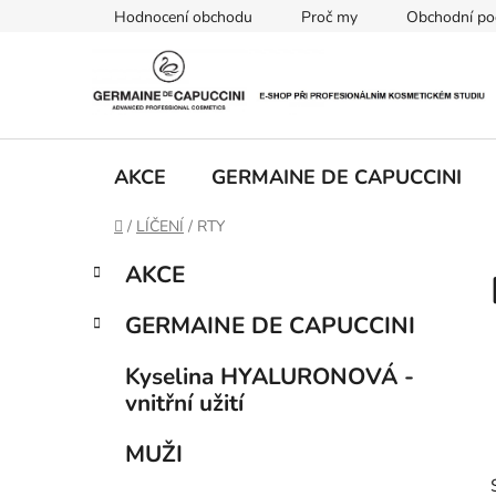
Přejít
Hodnocení obchodu
Proč my
Obchodní po
na
obsah
AKCE
GERMAINE DE CAPUCCINI
Domů
/
LÍČENÍ
/
RTY
P
K
Přeskočit
AKCE
a
kategorie
o
t
s
GERMAINE DE CAPUCCINI
e
t
g
r
Kyselina HYALURONOVÁ -
o
vnitřní užití
a
r
i
n
MUŽI
e
n
í