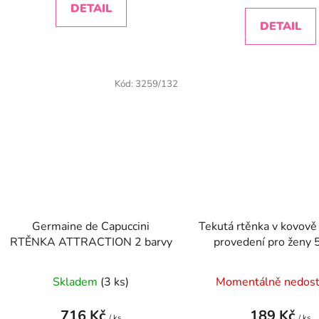
DETAIL
DETAIL
Kód:
3259/132
Germaine de Capuccini
Tekutá rtěnka v kovov
RTĚNKA ATTRACTION 2 barvy
provedení pro ženy 
Skladem
(3 ks)
Momentálně nedos
716 Kč
189 Kč
/ ks
/ ks