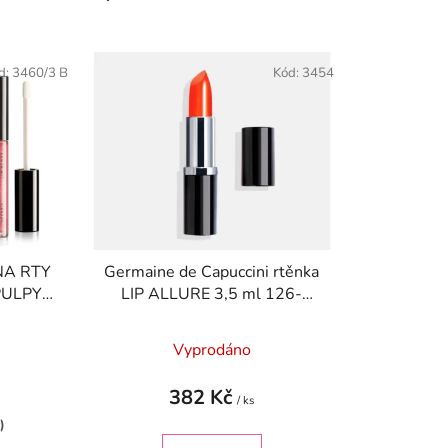
a
z
e
d:
3460/3 B
Kód:
3454
n
í
p
r
o
d
u
k
 NA RTY
Germaine de Capuccini rtěnka
t
PULPY
LIP ALLURE 3,5 ml 126-
ů
Revolution
Vyprodáno
382 Kč
/ ks
)