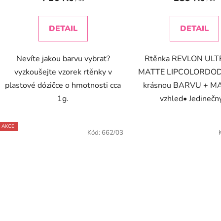
DETAIL
DETAIL
Nevíte jakou barvu vybrat?
Rtěnka REVLON UL
vyzkoušejte vzorek rtěnky v
MATTE LIPCOLORDO
plastové dózičce o hmotnosti cca
krásnou BARVU + MA
1g.
vzhled• Jedinečný
AKCE
Kód:
662/03