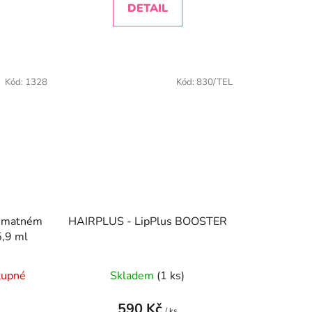
DETAIL
Kód:
1328
Kód:
830/TEL
ě matném
HAIRPLUS - LipPlus BOOSTER
5,9 ml
tupné
Skladem
(1 ks)
590 Kč
/ ks