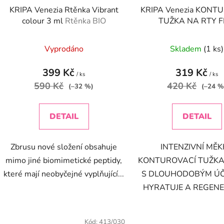
KRIPA Venezia Rtěnka Vibrant
KRIPA Venezia KONT
colour 3 ml
Rtěnka BIO
TUŽKA NA RTY F
CONTOUR
Tužka na 
Vyprodáno
Skladem
(1 ks)
399 Kč
319 Kč
/ ks
/ ks
590 Kč
420 Kč
(–32 %)
(–24 %
DETAIL
DETAIL
Zbrusu nové složení obsahuje
INTENZIVNÍ MĚ
mimo jiné biomimetické peptidy,
KONTUROVACÍ TUŽKA
které mají neobyčejné vyplňující...
S DLOUHODOBÝM ÚČ
HYRATUJE A REGENER
Kód:
413/030