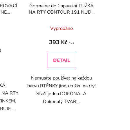
UROVACÍ
Germaine de Capuccini TUŽKA
INE
NA RTY CONTOUR 191 NUDE
rty BIO
Univerzální konturovací tělový
tužka na rty
Vyprodáno
393 Kč
/ ks
)
DETAIL
Nemusíte používat na každou
KKÁ
barvu RTĚNKY jinou tužku na rty!
 NA RTY
Stačí jedna DOKONALÁ
INKEM.
Dokonalý TVAR...
UJE....