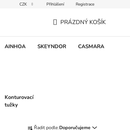
CZK
Přihlášení
Registrace
PRÁZDNÝ KOŠÍK
NÁKUPNÍ
KOŠÍK
AINHOA
SKEYNDOR
CASMARA
MCCM
Konturovací
tužky
Ř
Řadit podle:
Doporučujeme