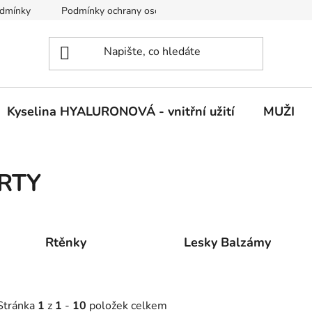
dmínky
Podmínky ochrany osobních údajů
Vrácení zboží
Kyselina HYALURONOVÁ - vnitřní užití
MUŽI
RTY
Rtěnky
Lesky Balzámy
Stránka
1
z
1
-
10
položek celkem