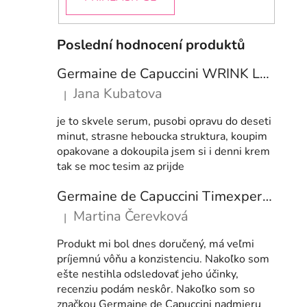
Poslední hodnocení produktů
Germaine de Capuccini WRINK LESS PRO-COLLAGEN Prokolagenové sérum proti vráskám 50 ml
Jana Kubatova
|
Hodnocení produktu je 5 z 5 hvězdiček.
je to skvele serum, pusobi opravu do deseti
minut, strasne heboucka struktura, koupim
opakovane a dokoupila jsem si i denni krem
tak se moc tesim az prijde
Germaine de Capuccini Timexpert SRNS NIGHT Recovery Comfort Cream- regenerační noční krém 50 ml
Martina Čerevková
|
Hodnocení produktu je 5 z 5 hvězdiček.
Produkt mi bol dnes doručený, má veľmi
príjemnú vôňu a konzistenciu. Nakoľko som
ešte nestihla odsledovať jeho účinky,
recenziu podám neskôr. Nakoľko som so
značkou Germaine de Capuccini nadmieru