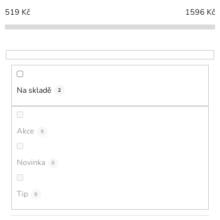
í
519
Kč
1596
Kč
p
r
o
d
u
k
Na skladě
2
t
ů
Akce
0
Novinka
0
Tip
0