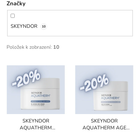
Značky
SKEYNDOR
10
Položek k zobrazení:
10
V
ý
p
i
s
p
r
SKEYNDOR
SKEYNDOR
o
AQUATHERM
AQUATHERM AGE
d
RELIEVING SOS
SIGNS CREAM-Jemný
u