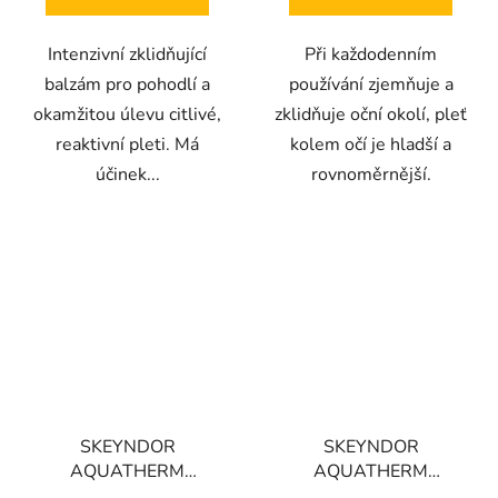
Intenzivní zklidňující
Při každodenním
balzám pro pohodlí a
používání zjemňuje a
okamžitou úlevu citlivé,
zklidňuje oční okolí, pleť
reaktivní pleti. Má
kolem očí je hladší a
účinek...
rovnoměrnější.
SKEYNDOR
SKEYNDOR
AQUATHERM
AQUATHERM
DELICATE SÉRUM -
DELICATE CLEANSING