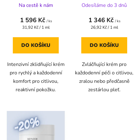
CREAM - okamžitě
krém pro zralou nebo
Na cestě k nám
Odesíláme do 3 dnů
k
zklidňující krém 50 ml
předčasně zestárlou
t
okamžitý hydratační
citlivou pleť 50 ml
1 596 Kč
1 346 Kč
ů
účinek a činí pokožku
/ ks
zralou nebo předčasně
/ ks
Měrná
Měrná
31,92 Kč / 1 ml
26,92 Kč / 1 ml
jemnou a vyživenou
zestárlou citlivou pleť
cena:
cena:
DO KOŠÍKU
DO KOŠÍKU
Intenzivní zklidňující krém
Zvláčňující krém pro
pro rychlý a každodenní
každodenní péči o citlivou,
komfort pro citlivou,
zralou nebo předčasně
reaktivní pokožku.
zestárlou pleť.