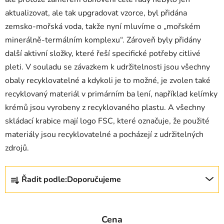
aktualizovat, ale tak upgradovat vzorce, byl přidána
zemsko-mořská voda, takže nyní mluvíme o „mořském
minerálně-termálním komplexu“. Zároveň byly přidány
další aktivní složky, které řeší specifické potřeby citlivé
pleti. V souladu se závazkem k udržitelnosti jsou všechny
obaly recyklovatelné a kdykoli je to možné, je zvolen také
recyklovaný materiál v primárním ba lení, například kelímky
krémů jsou vyrobeny z recyklovaného plastu. A všechny
skládací krabice mají logo FSC, které označuje, že použité
materiály jsou recyklovatelné a pocházejí z udržitelných
zdrojů.
Ř
Řadit podle:
Doporučujeme
a
z
e
Cena
n