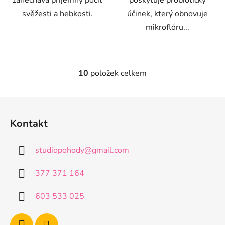
zanechává příjemný pocit
poskytuje probiotický
svěžesti a hebkosti.
účinek, který obnovuje
mikroflóru...
10
položek celkem
O
v
l
Z
á
á
d
Kontakt
p
a
a
c
studiopohody
@
gmail.com
t
í
p
í
377 371 164
r
v
603 533 025
k
y
v