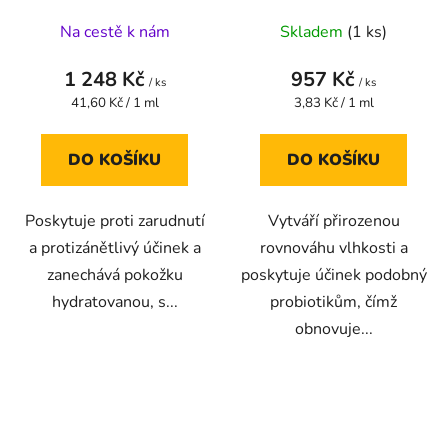
Jemný fluid NA úlevu od
GEL -Jemný čisticí gel
Na cestě k nám
Skladem
(1 ks)
napětí a nepohodlí
pro každodenní péči a
citlivé pleti 30 ml
čištění citlivé, ale
1 248 Kč
957 Kč
/ ks
mastné pleti 250 ml
/ ks
Měrná
Měrná
41,60 Kč / 1 ml
3,83 Kč / 1 ml
cena:
cena:
DO KOŠÍKU
DO KOŠÍKU
Poskytuje proti zarudnutí
Vytváří přirozenou
a protizánětlivý účinek a
rovnováhu vlhkosti a
zanechává pokožku
poskytuje účinek podobný
hydratovanou, s...
probiotikům, čímž
obnovuje...