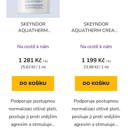
SKEYNDOR
SKEYNDOR
AQUATHERM
AQUATHERM CREAM-
INTENSIVE CREAM-
Jemný krém pro
Jemný krém pro
normální až mastnou
Na cestě k nám
Na cestě k nám
normální až suchou
citlivou pleť 50 ml
citlivou pleť 50 ml
normální až mastnou
1 281 Kč
1 199 Kč
normální až suchá citlivá
/ ks
citlivou pleť
/ ks
Měrná
Měrná
25,62 Kč / 1 ml
23,98 Kč / 1 ml
pleť
cena:
cena:
DO KOŠÍKU
DO KOŠÍKU
Podporuje postupnou
Podporuje postupnou
normalizaci citlivé pleti,
normalizaci citlivé pleti,
posiluje ji proti vnějším
posiluje ji proti vnějším
agresím a stimuluje...
agresím a stimuluje...