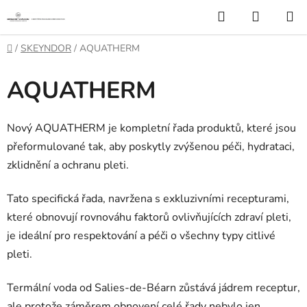
Přejít
Hledat
NÁKUP
na
KOŠÍK
obsah
Domů
/
SKEYNDOR
/
AQUATHERM
AQUATHERM
Nový AQUATHERM je kompletní řada produktů, které jsou
přeformulované tak, aby poskytly zvýšenou péči, hydrataci,
zklidnění a ochranu pleti.
Tato specifická řada, navržena s exkluzivními recepturami,
které obnovují rovnováhu faktorů ovlivňujících zdraví pleti,
je ideální pro respektování a péči o všechny typy citlivé
pleti.
Termální voda od Salies-de-Béarn zůstává jádrem receptur,
ale protože záměrem obnovení celé řady nebylo jen