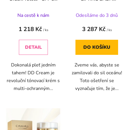
d
Tónovací a ochranný DD
hydratační pleťové
u
Cream 50 ml ( 3 odstíny
sérum s liftingovým
Na cestě k nám
Odesíláme do 3 dnů
k
)
efektem + hydroaktivní
t
krém 50 ml +50 ml
1 218 Kč
3 287 Kč
ů
/ ks
/ ks
DETAIL
DO KOŠÍKU
Dokonalá pleť jedním
Zveme vás, abyste se
tahem! DD Cream je
zamilovali do sil oceánu!
revoluční tónovací krém s
Toto ošetření se
multi-ochranným...
vyznačuje tím, že je...