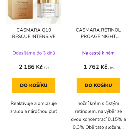
CASMARA Q10
CASMARA RETINOL
RESCUE INTENSIVE
PROAGE NIGHT
NUTRI CREAM 50 ML
CREAM 0,3% 30 ml
Odesíláme do 3 dnů
Na cestě k nám
2 186 Kč
1 762 Kč
/ ks
/ ks
DO KOŠÍKU
DO KOŠÍKU
Reaktivuje a omlazuje
noční krém s čistým
zralou a náročnou pleť
retinolem, na výběr ze
dvou koncentrací 0,15% a
0,3% Obě tato složení...