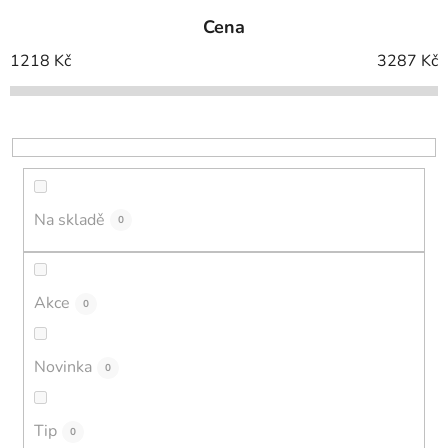
e
Cena
n
í
1218
Kč
3287
Kč
p
r
o
d
u
k
Na skladě
0
t
ů
Akce
0
Novinka
0
Tip
0