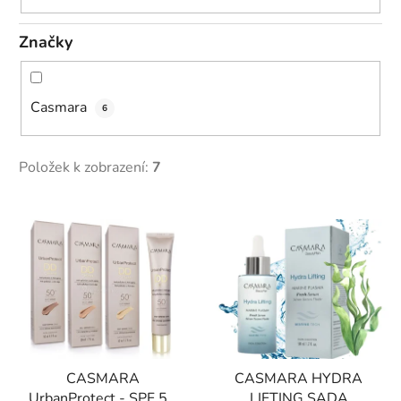
Značky
Casmara
6
Položek k zobrazení:
7
V
ý
p
i
s
p
r
CASMARA
CASMARA HYDRA
o
UrbanProtect - SPF 50
LIFTING SADA