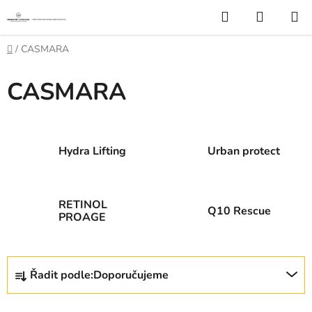
Přejít
Hledat
NÁKUP
na
KOŠÍK
obsah
Domů
/
CASMARA
CASMARA
Hydra Lifting
Urban protect
RETINOL
Q10 Rescue
PROAGE
Ř
Řadit podle:
Doporučujeme
a
z