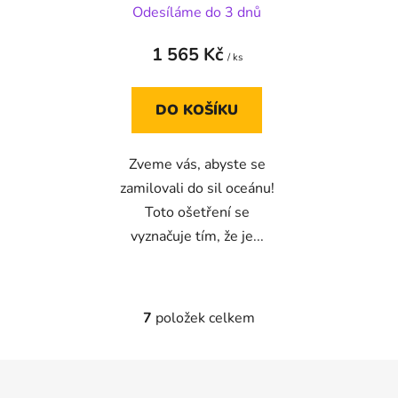
liftingovým efektem 50
Odesíláme do 3 dnů
ml
1 565 Kč
/ ks
DO KOŠÍKU
Zveme vás, abyste se
zamilovali do sil oceánu!
Toto ošetření se
vyznačuje tím, že je...
7
položek celkem
O
v
l
Z
á
á