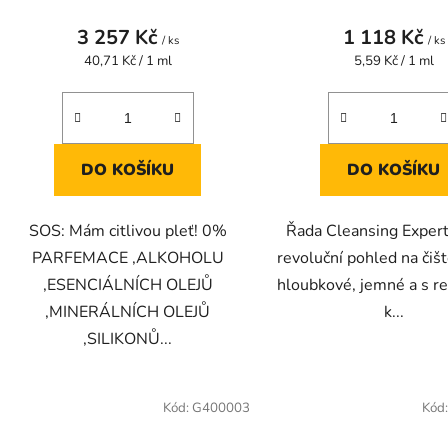
ů
ODLIČOVACÍ T
3 257 Kč
1 118 Kč
/ ks
/ ks
Měrná
Měrná
40,71 Kč / 1 ml
5,59 Kč / 1 ml
cena:
cena:
DO KOŠÍKU
DO KOŠÍKU
SOS: Mám citlivou pleť! 0%
Řada Cleansing Expert
PARFEMACE ,ALKOHOLU
revoluční pohled na čišt
,ESENCIÁLNÍCH OLEJŮ
hloubkové, jemné a s 
,MINERÁLNÍCH OLEJŮ
k...
,SILIKONŮ...
Kód:
G400003
Kód