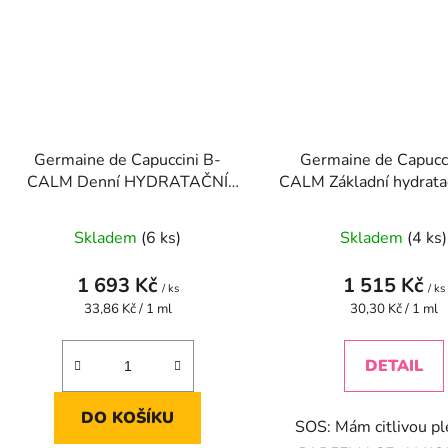
Germaine de Capuccini B-
Germaine de Capucc
CALM Denní HYDRATAČNÍ
CALM Základní hydrata
krém B-CALM (SPF20) 50 ml
50 ml ( dvě varian
Skladem
(6 ks)
Skladem
(4 ks)
1 693 Kč
1 515 Kč
/ ks
/ ks
Měrná
Měrná
33,86 Kč / 1 ml
30,30 Kč / 1 ml
cena:
cena:
DETAIL
DO KOŠÍKU
SOS: Mám citlivou pl