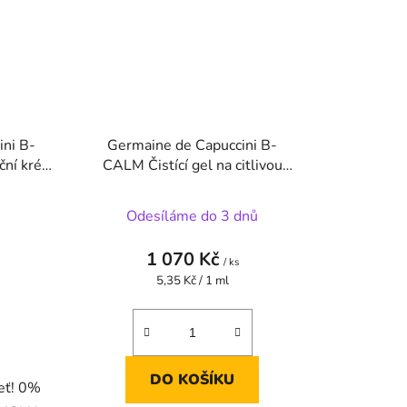
ini B-
Germaine de Capuccini B-
ční krém
CALM Čistící gel na citlivou
ty)
,intolerantní pleť 200 ml
DOPRODEJ
Odesíláme do 3 dnů
1 070 Kč
/ ks
Měrná
5,35 Kč / 1 ml
cena:
DO KOŠÍKU
eť! 0%