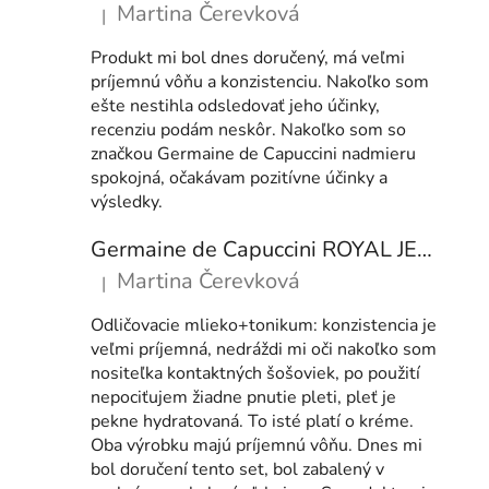
Martina Čerevková
|
Hodnocení produktu je 5 z 5 hvězdiček.
Produkt mi bol dnes doručený, má veľmi
príjemnú vôňu a konzistenciu. Nakoľko som
ešte nestihla odsledovať jeho účinky,
recenziu podám neskôr. Nakoľko som so
značkou Germaine de Capuccini nadmieru
spokojná, očakávam pozitívne účinky a
výsledky.
Germaine de Capuccini ROYAL JELLY set COMFORT (KRÉM & MLÉKO+TONIKUM)
Martina Čerevková
|
Hodnocení produktu je 5 z 5 hvězdiček.
Odličovacie mlieko+tonikum: konzistencia je
veľmi príjemná, nedráždi mi oči nakoľko som
nositeľka kontaktných šošoviek, po použití
nepociťujem žiadne pnutie pleti, pleť je
pekne hydratovaná. To isté platí o kréme.
Oba výrobku majú príjemnú vôňu. Dnes mi
bol doručení tento set, bol zabalený v