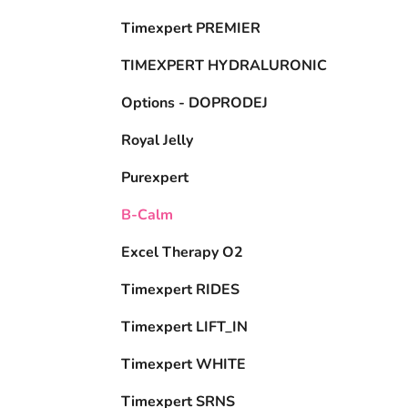
p
Timexpert PREMIER
a
n
TIMEXPERT HYDRALURONIC
e
Options - DOPRODEJ
l
Royal Jelly
Purexpert
B-Calm
Excel Therapy O2
Timexpert RIDES
Timexpert LIFT_IN
Timexpert WHITE
Timexpert SRNS