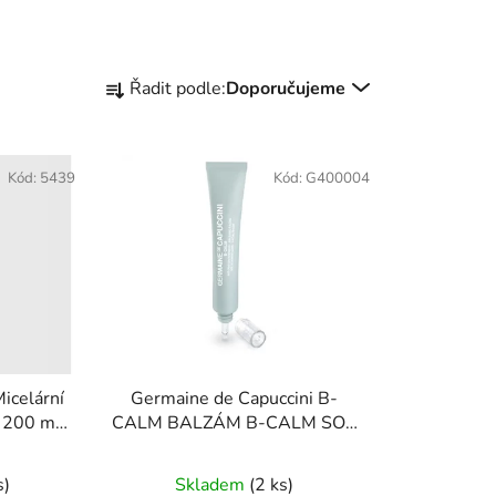
Ř
Řadit podle:
Doporučujeme
a
z
e
Kód:
5439
Kód:
G400004
n
í
p
r
o
d
u
k
celární
Germaine de Capuccini B-
t
vodní gel na obličej/oči 200 ml
CALM BALZÁM B-CALM SOS
ů
ITELNÉ
INTENSIVE 30 ml
NĚNÉ
s)
Skladem
(2 ks)