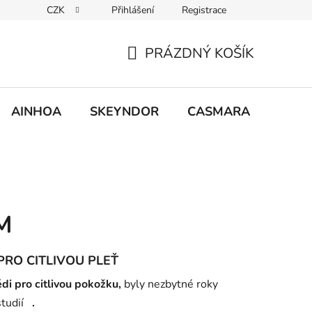
CZK
Přihlášení
Registrace
PRÁZDNÝ KOŠÍK
NÁKUPNÍ
KOŠÍK
AINHOA
SKEYNDOR
CASMARA
MCCM
M
RO CITLIVOU PLEŤ
 pro citlivou pokožku,
byly nezbytné roky
studií
.