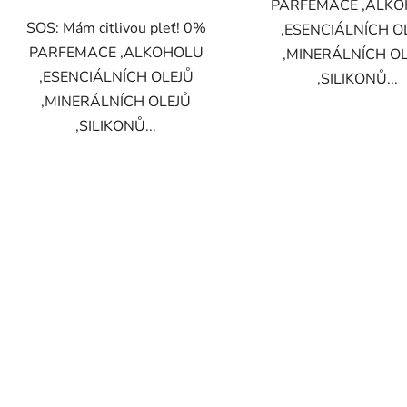
PARFEMACE ,ALK
SOS: Mám citlivou pleť! 0%
,ESENCIÁLNÍCH O
PARFEMACE ,ALKOHOLU
,MINERÁLNÍCH O
,ESENCIÁLNÍCH OLEJŮ
,SILIKONŮ...
,MINERÁLNÍCH OLEJŮ
,SILIKONŮ...
O
v
l
á
d
a
c
í
p
r
v