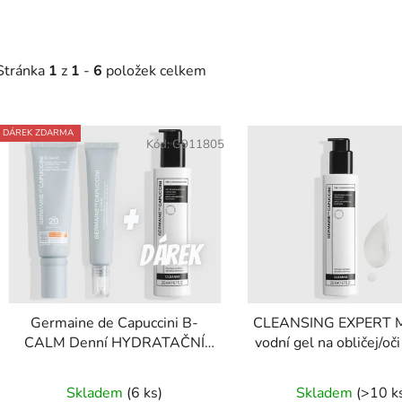
Stránka
1
z
1
-
6
položek celkem
V
DÁREK ZDARMA
ý
Kód:
G911805
p
s
p
r
o
d
Germaine de Capuccini B-
CLEANSING EXPERT Mi
u
CALM Denní HYDRATAČNÍ
k
krém B-CALM (SPF20) 50 ml
#GIFT# ZNOVUPOUŽ
t
BAMBUSOVÉ BAVL
Skladem
(6 ks)
Skladem
(>10 k