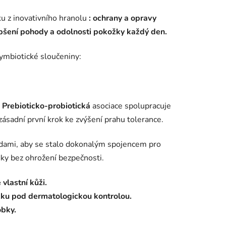
u z inovativního hranolu
: ochrany a opravy
epšení pohody a odolnosti pokožky každý den.
symbiotické sloučeniny:
Prebioticko-probiotická
asociace
spolupracuje
 zásadní první krok ke zvýšení prahu tolerance.
adami, aby se stalo dokonalým spojencem pro
dky bez ohrožení bezpečnosti.
 vlastní kůži.
ožku pod dermatologickou kontrolou.
obky.