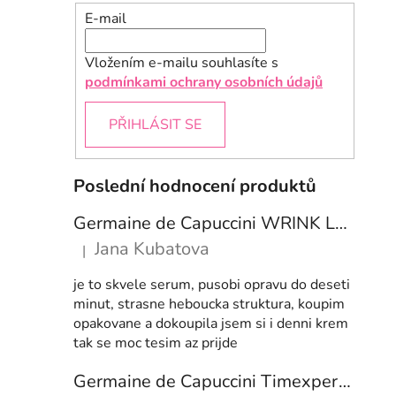
E-mail
Vložením e-mailu souhlasíte s
podmínkami ochrany osobních údajů
PŘIHLÁSIT SE
Poslední hodnocení produktů
Germaine de Capuccini WRINK LESS PRO-COLLAGEN Prokolagenové sérum proti vráskám 50 ml
Jana Kubatova
|
Hodnocení produktu je 5 z 5 hvězdiček.
je to skvele serum, pusobi opravu do deseti
minut, strasne heboucka struktura, koupim
opakovane a dokoupila jsem si i denni krem
tak se moc tesim az prijde
Germaine de Capuccini Timexpert SRNS NIGHT Recovery Comfort Cream- regenerační noční krém 50 ml