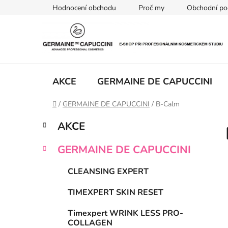
Přejít
Hodnocení obchodu
Proč my
Obchodní po
na
obsah
AKCE
GERMAINE DE CAPUCCINI
Domů
/
GERMAINE DE CAPUCCINI
/
B-Calm
P
K
Přeskočit
AKCE
a
kategorie
o
t
s
GERMAINE DE CAPUCCINI
e
t
g
r
CLEANSING EXPERT
o
a
r
TIMEXPERT SKIN RESET
i
n
e
n
Timexpert WRINK LESS PRO-
COLLAGEN
í