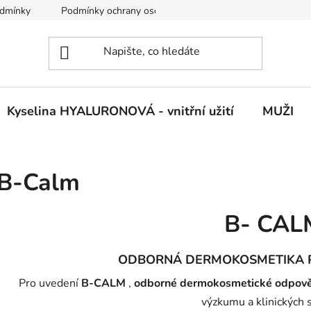
dmínky
Podmínky ochrany osobních údajů
Vrácení zboží
Kyselina HYALURONOVÁ - vnitřní užití
MUŽI
B-Calm
B- CAL
ODBORNÁ DERMOKOSMETIKA P
Pro uvedení
B-CALM
,
odborné dermokosmetické odpovědi
výzkumu a klinických 