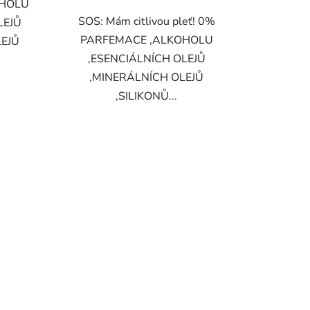
OHOLU
SOS: Mám citlivou pleť! 0%
LEJŮ
PARFEMACE ,ALKOHOLU
LEJŮ
,ESENCIÁLNÍCH OLEJŮ
,MINERÁLNÍCH OLEJŮ
,SILIKONŮ...