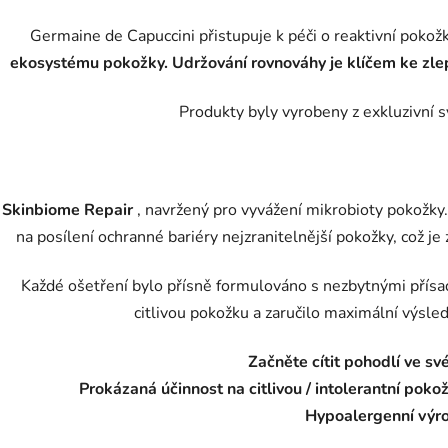
Germaine de Capuccini přistupuje k péči o reaktivní pokožk
ekosystému pokožky.
Udržování rovnováhy je klíčem ke zl
Produkty byly vyrobeny z exkluzivní 
Skinbiome Repair
, navržený pro vyvážení mikrobioty pokožky.
na posílení ochranné bariéry nejzranitelnější pokožky, což je
Každé ošetření bylo přísně formulováno s nezbytnými přís
citlivou pokožku a zaručilo maximální výsle
Začněte cítit pohodlí ve své
Prokázaná účinnost na citlivou / intolerantní pok
Hypoalergenní výr