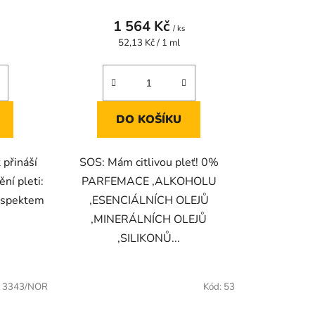
AMPONKY 4 KS
1 564 Kč
/ ks
Měrná
52,13 Kč / 1 ml
cena:
DO KOŠÍKU
 přináší
SOS: Mám citlivou pleť! 0%
ění pleti:
PARFEMACE ,ALKOHOLU
respektem
,ESENCIÁLNÍCH OLEJŮ
,MINERÁLNÍCH OLEJŮ
,SILIKONŮ...
:
3343/NOR
Kód:
53