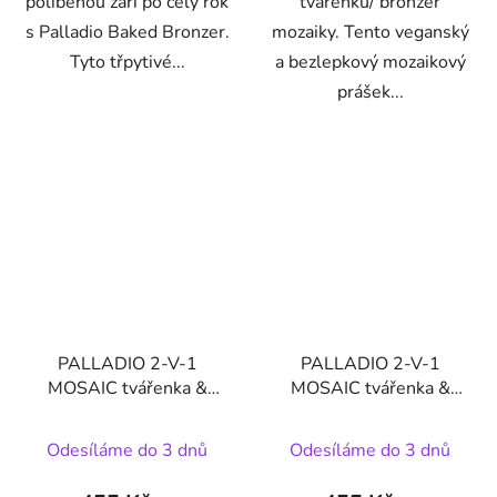
políbenou záři po celý rok
tvářenku/ bronzer
s Palladio Baked Bronzer.
mozaiky. Tento veganský
Tyto třpytivé...
a bezlepkový mozaikový
prášek...
PALLADIO 2-V-1
PALLADIO 2-V-1
MOSAIC tvářenka &
MOSAIC tvářenka &
bronzer - BARVA
bronzer - BARVA
RŮŽOVÝ LANÝŽ
KOŘENÍ
Odesíláme do 3 dnů
Odesíláme do 3 dnů