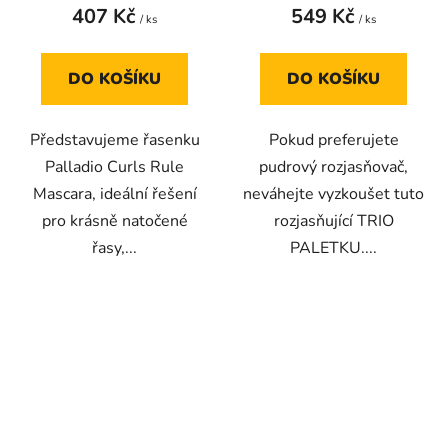
407 Kč
549 Kč
/ ks
/ ks
DO KOŠÍKU
DO KOŠÍKU
Představujeme řasenku
Pokud preferujete
Palladio Curls Rule
pudrový rozjasňovač,
Mascara, ideální řešení
neváhejte vyzkoušet tuto
pro krásně natočené
rozjasňující TRIO
řasy,...
PALETKU....