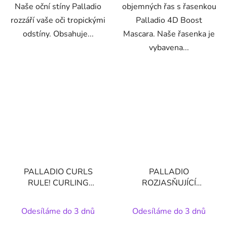
Naše oční stíny Palladio
objemných řas s řasenkou
rozzáří vaše oči tropickými
Palladio 4D Boost
odstíny. Obsahuje...
Mascara. Naše řasenka je
vybavena...
PALLADIO CURLS
PALLADIO
RULE! CURLING
ROZJASŇUJÍCÍ
MASCARA-pro
PALETKA I'm Glowing
dokonalé natočení řas.
Highlighter Palette 45g
Odesíláme do 3 dnů
Odesíláme do 3 dnů