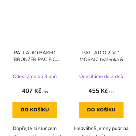
PALLADIO BAKED
PALLADIO 2-V-1
BRONZER PACIFIC
MOSAIC tvářenka &
TAN
bronzer - BARVA
SLUNEČNÍ POLIBEK
Odesíláme do 3 dnů
Odesíláme do 3 dnů
407 Kč
455 Kč
/ ks
/ ks
DO KOŠÍKU
DO KOŠÍKU
Dopřejte si sluncem
Hedvábně jemný pudr na