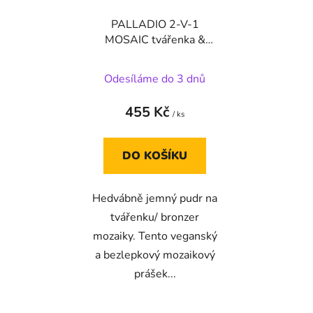
PALLADIO 2-V-1
MOSAIC tvářenka &
bronzer BARVA
POŠTNÍ RŮŽE
Odesíláme do 3 dnů
455 Kč
/ ks
DO KOŠÍKU
Hedvábně jemný pudr na
tvářenku/ bronzer
mozaiky. Tento veganský
a bezlepkový mozaikový
prášek...