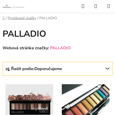
Přejít
Hledat
NÁKUP
na
KOŠÍK
obsah
Domů
/
Prodávané značky
/
PALLADIO
PALLADIO
Webová stránka značky:
PALLADIO
Ř
Řadit podle:
Doporučujeme
a
z
V
e
ý
n
p
í
i
p
s
r