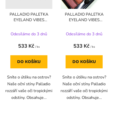
p
o
r
d
PALLADIO PALETKA
PALLADIO PALETKA
o
u
EYELAND VIBES
EYELAND VIBES
d
k
EYESHADOW
EYESHADOW
u
t
PALETTE - HORIZON
PALETTE - PARADISE
Odesíláme do 3 dnů
Odesíláme do 3 dnů
k
ů
t
533 Kč
533 Kč
ů
/ ks
/ ks
DO KOŠÍKU
DO KOŠÍKU
Sníte o útěku na ostrov?
Sníte o útěku na ostrov?
Naše oční stíny Palladio
Naše oční stíny Palladio
rozzáří vaše oči tropickými
rozzáří vaše oči tropickými
odstíny. Obsahuje...
odstíny. Obsahuje...