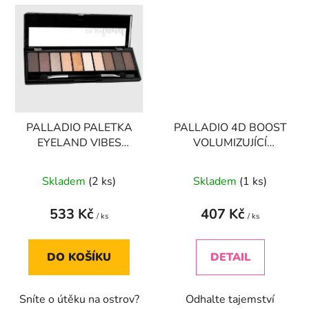
PALLADIO PALETKA
PALLADIO 4D BOOST
EYELAND VIBES
VOLUMIZUJÍCÍ
EYESHADOW
ŘASENKA .2 BARVY
PALETTE - SANDBAR
Skladem
(2 ks)
Skladem
(1 ks)
533 Kč
407 Kč
/ ks
/ ks
DO KOŠÍKU
DETAIL
Sníte o útěku na ostrov?
Odhalte tajemství