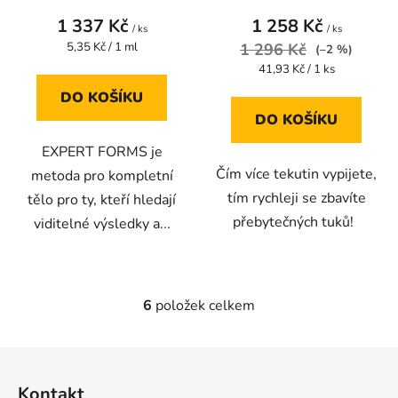
hubnutí
1 337 Kč
1 258 Kč
/ ks
/ ks
Měrná
5,35 Kč / 1 ml
1 296 Kč
(–2 %)
cena:
Měrná
41,93 Kč / 1 ks
cena:
DO KOŠÍKU
DO KOŠÍKU
EXPERT FORMS je
Čím více tekutin vypijete,
metoda pro kompletní
tím rychleji se zbavíte
tělo pro ty, kteří hledají
přebytečných tuků!
viditelné výsledky a...
6
položek celkem
O
v
l
Z
á
á
d
Kontakt