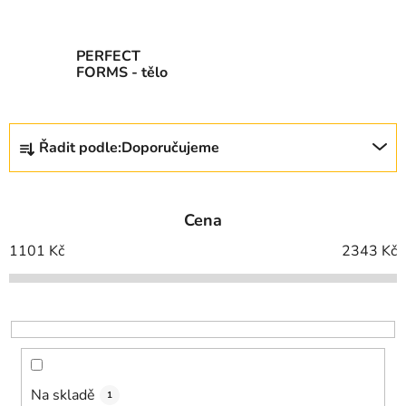
PERFECT
FORMS - tělo
Ř
Řadit podle:
Doporučujeme
a
z
e
Cena
n
í
1101
Kč
2343
Kč
p
r
o
d
u
k
Na skladě
1