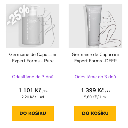
V
ý
p
i
s
p
r
Germaine de Capuccini
Germaine de Capuccini
o
Expert Forms - Pure
Expert Forms -DEEP
d
Hydration Hydratační
NUTRITION Hloubkově
u
tělové mléko 500 ml
vyživující krém 250 ml
Odesíláme do 3 dnů
Odesíláme do 3 dnů
k
t
1 101 Kč
1 399 Kč
ů
/ ks
/ ks
Měrná
Měrná
2,20 Kč / 1 ml
5,60 Kč / 1 ml
cena:
cena:
DO KOŠÍKU
DO KOŠÍKU