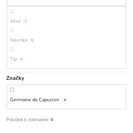
t
ů
Akce
0
Novinka
0
Tip
0
Značky
Germaine de Capuccini
5
Položek k zobrazení:
6