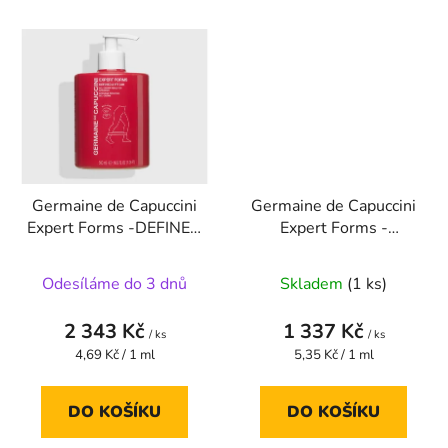
Germaine de Capuccini
Germaine de Capuccini
Expert Forms -DEFINED
Expert Forms -
& FIT 24H Vysoce
FOREVER FIT
redukční krém 500 ml
Remodelující emulze
Odesíláme do 3 dnů
Skladem
(1 ks)
250 ml
2 343 Kč
1 337 Kč
/ ks
/ ks
Měrná
Měrná
4,69 Kč / 1 ml
5,35 Kč / 1 ml
cena:
cena:
DO KOŠÍKU
DO KOŠÍKU