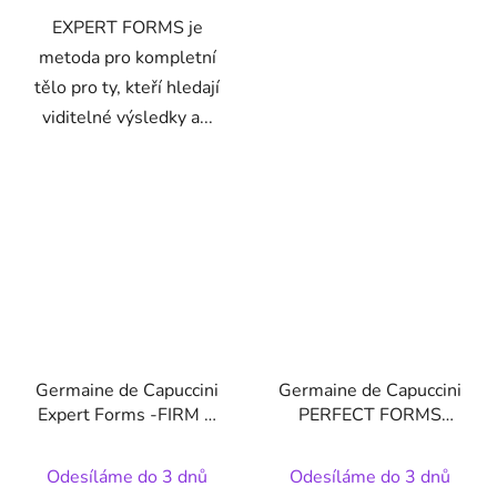
EXPERT FORMS je
metoda pro kompletní
tělo pro ty, kteří hledají
viditelné výsledky a...
Germaine de Capuccini
Germaine de Capuccini
Expert Forms -FIRM &
PERFECT FORMS
FIT Zpevňující a tvarující
CELLU-DREN
mléko 250 ml
COMPLEX 30 sáčků -
Odesíláme do 3 dnů
Odesíláme do 3 dnů
nápoj podporující