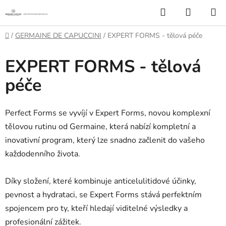
Přejít
Hledat
NÁKUP
na
KOŠÍK
obsah
Domů
/
GERMAINE DE CAPUCCINI
/
EXPERT FORMS - tělová péče
EXPERT FORMS - tělová
péče
Perfect Forms se vyvíjí v Expert Forms, novou komplexní
tělovou rutinu od Germaine, která nabízí kompletní a
inovativní program, který lze snadno začlenit do vašeho
každodenního života.
Díky složení, které kombinuje anticelulitidové účinky,
pevnost a hydrataci, se Expert Forms stává perfektním
spojencem pro ty, kteří hledají viditelné výsledky a
profesionální zážitek.