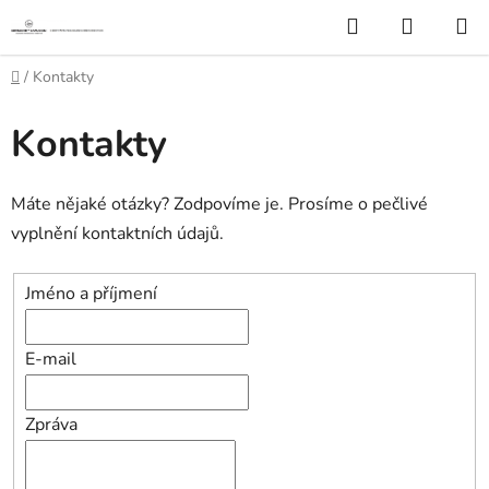
Přejít
Hledat
NÁKUP
na
KOŠÍK
obsah
Domů
/
Kontakty
Kontakty
Máte nějaké otázky? Zodpovíme je. Prosíme o pečlivé
vyplnění kontaktních údajů.
Jméno a příjmení
E-mail
Zpráva