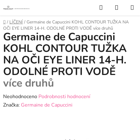
Přejít
Hledat
NÁKUP
na
KOŠÍK
obsah
Domů
/
LÍČENÍ
/
Germaine de Capuccini KOHL CONTOUR TUŽKA NA
OČI EYE LINER 14-H. ODOLNÉ PROTI VODĚ
více druhů
Germaine de Capuccini
KOHL CONTOUR TUŽKA
NA OČI EYE LINER 14-H.
ODOLNÉ PROTI VODĚ
více druhů
Průměrné
Neohodnoceno
Podrobnosti hodnocení
hodnocení
Značka:
Germaine de Capuccini
produktu
je
0,0
z