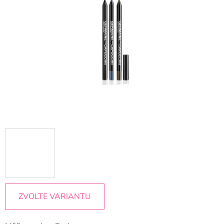
5
hvězdiček.
ZVOLTE VARIANTU