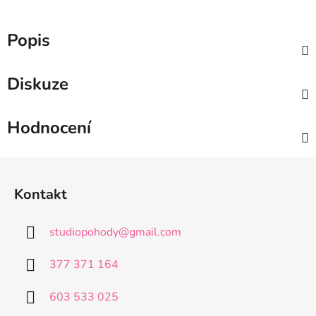
Popis
Diskuze
Hodnocení
Z
á
Kontakt
p
a
studiopohody
@
gmail.com
t
í
377 371 164
603 533 025