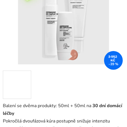
z
5
hvězdiček.
3 952
KČ
–39 %
Balení se dvěma produkty: 50ml + 50ml na
30 dní domácí
léčby
Pokročilá dvoufázová kúra postupně snižuje intenzitu