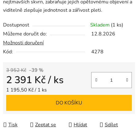
nejtmavších skvrn, zabraňuje jejich opětovnému objevení a
viditelně zlepšuje jednotnost a zářivost pleti.
Dostupnost
Skladem
(1 ks)
Můžeme doručit do:
12.8.2026
Možnosti doručení
Kód:
4278
3 952 Kč
–39 %
2 391 Kč
/ ks
Měrná cena:
1 195,50 Kč / 1 ks
DO KOŠÍKU
Tisk
Zeptat se
Hlídat
Sdílet