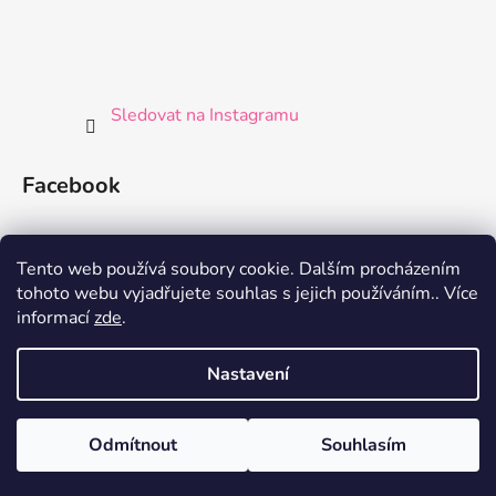
Sledovat na Instagramu
Facebook
Tento web používá soubory cookie. Dalším procházením
tohoto webu vyjadřujete souhlas s jejich používáním.. Více
informací
zde
.
Nastavení
Vytvořil Shoptet
Odmítnout
Souhlasím
Copyright 2026
Germaine de Capuccini Shop
. Všechna
práva vyhrazena.