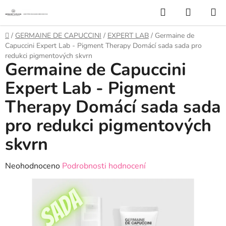
Přejít
Hledat
NÁKUP
na
KOŠÍK
obsah
Domů
/
GERMAINE DE CAPUCCINI
/
EXPERT LAB
/
Germaine de
Capuccini Expert Lab - Pigment Therapy Domácí sada sada pro
redukci pigmentových skvrn
Germaine de Capuccini
Expert Lab - Pigment
Therapy Domácí sada sada
pro redukci pigmentových
skvrn
Průměrné
Neohodnoceno
Podrobnosti hodnocení
hodnocení
produktu
je
0,0