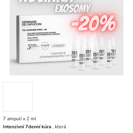
z
5
hvězdiček.
7 ampulí x 2 ml
Intenzivní 7denní kúra
, která