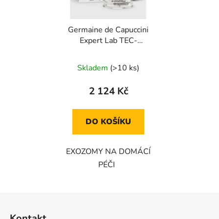
Germaine de Capuccini
Expert Lab TEC-
EXOSOME PDRN + HA
– POKROČILÝ HYDRO-
Skladem
(>10 ks)
REGENERATIVNÍ KRÉM
50 ml
2 124 Kč
DO KOŠÍKU
EXOZOMY NA DOMÁCÍ
PÉČI
Z
á
Kontakt