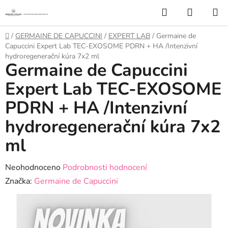
Přejít
Hledat
NÁKUP
na
KOŠÍK
obsah
Domů
/
GERMAINE DE CAPUCCINI
/
EXPERT LAB
/
Germaine de
Capuccini Expert Lab TEC-EXOSOME PDRN + HA /Intenzivní
hydroregenerační kúra 7x2 ml
Germaine de Capuccini
Expert Lab TEC-EXOSOME
PDRN + HA /Intenzivní
hydroregenerační kúra 7x2
ml
Průměrné
Neohodnoceno
Podrobnosti hodnocení
hodnocení
Značka:
Germaine de Capuccini
produktu
je
0,0