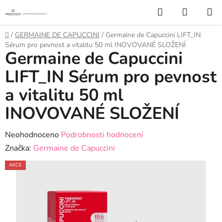
Přejít
Hledat
NÁKUP
na
KOŠÍK
obsah
Domů
/
GERMAINE DE CAPUCCINI
/
Germaine de Capuccini LIFT_IN
Sérum pro pevnost a vitalitu 50 ml INOVOVANÉ SLOŽENÍ
Germaine de Capuccini
LIFT_IN Sérum pro pevnost
a vitalitu 50 ml
INOVOVANÉ SLOŽENÍ
Průměrné
Neohodnoceno
Podrobnosti hodnocení
hodnocení
Značka:
Germaine de Capuccini
produktu
AKCE
je
0,0
z
5