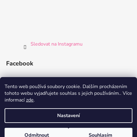
Sledovat na Instagramu
Facebook
Tento web používá soubory cookie. Dalším procházením
tohoto webu vyjadřujete souhlas s jejich používáním.. Více
informací
zde
.
Nastavení
Vytvořil Shoptet
Odmítnout
Souhlasím
Copyright 2026
Germaine de Capuccini Shop
. Všechna