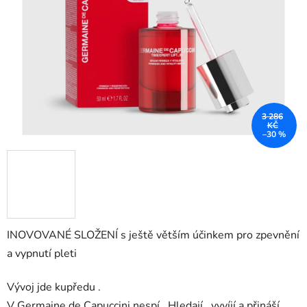
hvězdiček.
3 286
KČ
–30 %
INOVOVANÉ SLOŽENÍ s ještě větším účinkem pro zpevnění
a vypnutí pleti
Vývoj jde kupředu .
V Germaine de Capuccini nespí . Hledají , vyvíjí a přináší