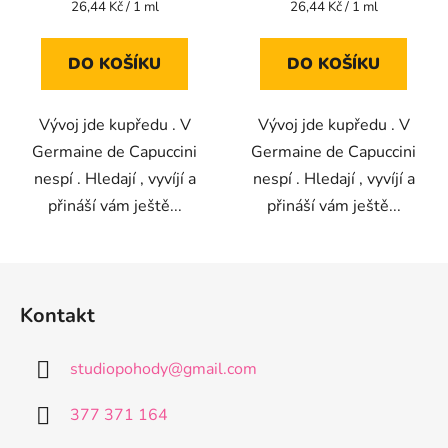
Měrná
Měrná
26,44 Kč / 1 ml
26,44 Kč / 1 ml
cena:
cena:
DO KOŠÍKU
DO KOŠÍKU
Vývoj jde kupředu . V
Vývoj jde kupředu . V
Germaine de Capuccini
Germaine de Capuccini
nespí . Hledají , vyvíjí a
nespí . Hledají , vyvíjí a
přináší vám ještě...
přináší vám ještě...
Z
á
Kontakt
p
a
studiopohody
@
gmail.com
t
í
377 371 164