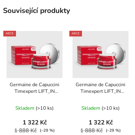
Související produkty
AKCE
AKCE
Germaine de Capuccini
Germaine de Capuccini
Timexpert LIFT_IN
Timexpert LIFT_IN
Globální zpevňující
Globální zpevňující
krém 50 ml
krém Extra Rich 50 ml
Skladem
(>10 ks)
Skladem
(>10 ks)
pro suchou a velmi
suchou pleť
1 322 Kč
1 322 Kč
1 888 Kč
1 888 Kč
(–29 %)
(–29 %)