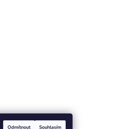
Odmítnout
Souhlasím