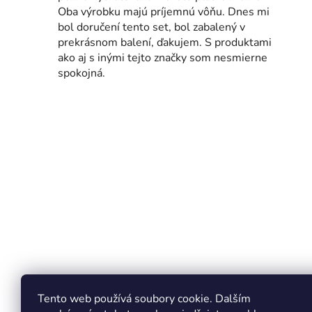
Oba výrobku majú príjemnú vôňu. Dnes mi
bol doručení tento set, bol zabalený v
prekrásnom balení, ďakujem. S produktami
ako aj s inými tejto značky som nesmierne
spokojná.
Tento web používá soubory cookie. Dalším