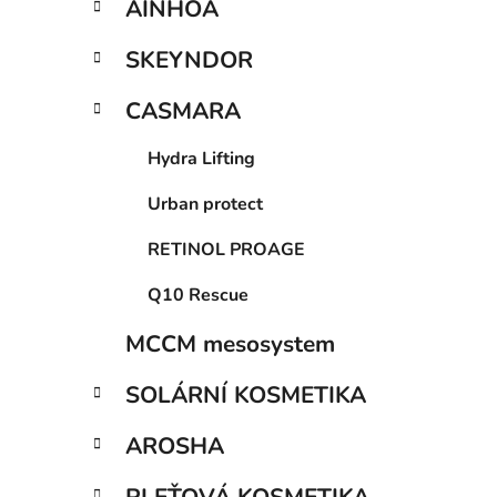
AINHOA
p
a
SKEYNDOR
n
e
CASMARA
l
Hydra Lifting
Urban protect
RETINOL PROAGE
Q10 Rescue
MCCM mesosystem
SOLÁRNÍ KOSMETIKA
AROSHA