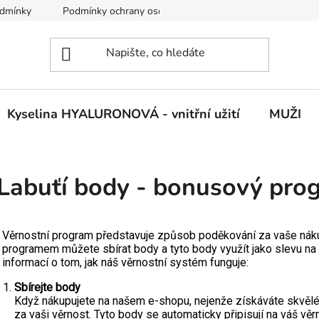
dmínky
Podmínky ochrany osobních údajů
Vrácení zboží
Kyselina HYALURONOVÁ - vnitřní užití
MUŽI
Labuťí body - bonusový pro