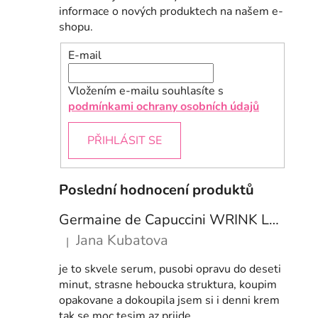
informace o nových produktech na našem e-
shopu.
E-mail
Vložením e-mailu souhlasíte s
podmínkami ochrany osobních údajů
PŘIHLÁSIT SE
Poslední hodnocení produktů
Germaine de Capuccini WRINK LESS PRO-COLLAGEN Prokolagenové sérum proti vráskám 50 ml
Jana Kubatova
|
Hodnocení produktu je 5 z 5 hvězdiček.
je to skvele serum, pusobi opravu do deseti
minut, strasne heboucka struktura, koupim
opakovane a dokoupila jsem si i denni krem
tak se moc tesim az prijde