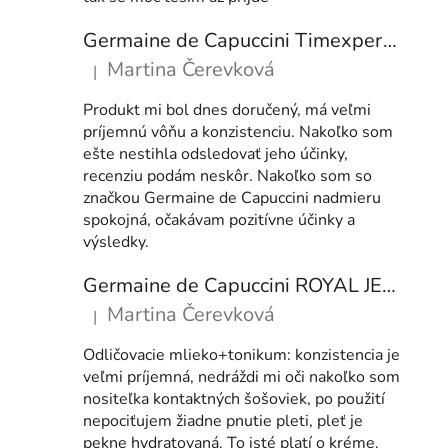
Germaine de Capuccini Timexpert SRNS NIGHT Recovery Comfort Cream- regenerační noční krém 50 ml
Martina Čerevková
|
Hodnocení produktu je 5 z 5 hvězdiček.
Produkt mi bol dnes doručený, má veľmi
príjemnú vôňu a konzistenciu. Nakoľko som
ešte nestihla odsledovať jeho účinky,
recenziu podám neskôr. Nakoľko som so
značkou Germaine de Capuccini nadmieru
spokojná, očakávam pozitívne účinky a
výsledky.
Germaine de Capuccini ROYAL JELLY set COMFORT (KRÉM & MLÉKO+TONIKUM)
Martina Čerevková
|
Hodnocení produktu je 5 z 5 hvězdiček.
Odličovacie mlieko+tonikum: konzistencia je
veľmi príjemná, nedráždi mi oči nakoľko som
nositeľka kontaktných šošoviek, po použití
nepociťujem žiadne pnutie pleti, pleť je
pekne hydratovaná. To isté platí o kréme.