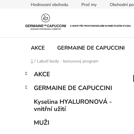
Přejít
Hodnocení obchodu
Proč my
Obchodní po
na
obsah
AKCE
GERMAINE DE CAPUCCINI
Domů
/
Labuťí body - bonusový program
P
K
Přeskočit
AKCE
a
kategorie
o
t
s
GERMAINE DE CAPUCCINI
e
t
g
r
Kyselina HYALURONOVÁ -
o
vnitřní užití
a
r
i
n
MUŽI
e
n
í