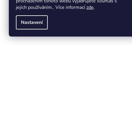
procházením tohoto webu vyjadřujete souhlas s
jejich používáním.. Více informací
zde
.
Nastavení