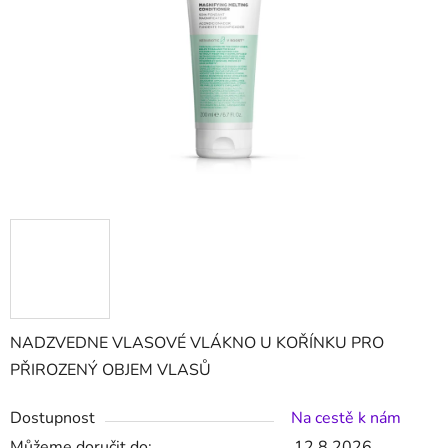
hvězdiček.
NADZVEDNE VLASOVÉ VLÁKNO U KOŘÍNKU PRO
PŘIROZENÝ OBJEM VLASŮ
Dostupnost
Na cestě k nám
Můžeme doručit do:
12.8.2026