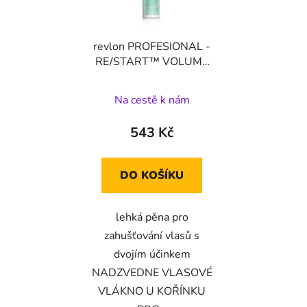
revlon PROFESIONAL -
RE/START™ VOLUME
LIFT-UP BODY FOAM
165 ml
Na cestě k nám
543 Kč
DO KOŠÍKU
lehká pěna pro
zahušťování vlasů s
dvojím účinkem
NADZVEDNE VLASOVÉ
VLÁKNO U KOŘÍNKU