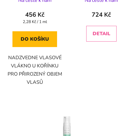
Na cestě k nám
Na cestě k nám
MICELLAR SHAMPOO
200 ML
456 Kč
724 Kč
Měrná
2,28 Kč / 1 ml
cena:
DETAIL
DO KOŠÍKU
NADZVEDNE VLASOVÉ
VLÁKNO U KOŘÍNKU
PRO PŘIROZENÝ OBJEM
VLASŮ