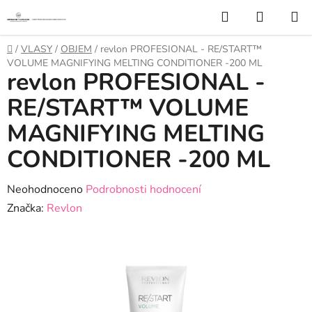
Přejít
Hledat
NÁKUP
na
KOŠÍK
obsah
Domů
/
VLASY
/
OBJEM
/
revlon PROFESIONAL - RE/START™
VOLUME MAGNIFYING MELTING CONDITIONER -200 ML
revlon PROFESIONAL -
RE/START™ VOLUME
MAGNIFYING MELTING
CONDITIONER -200 ML
Průměrné
Neohodnoceno
Podrobnosti hodnocení
hodnocení
Značka:
Revlon
produktu
je
0,0
z
5