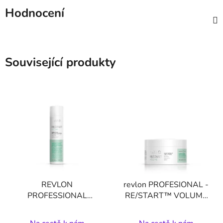
Hodnocení
Související produkty
REVLON
revlon PROFESIONAL -
PROFESSIONAL
RE/START™ VOLUME
RE/START™ VOLUME
LIGHTWEIGHT JELLY
MAGNIFYING
MASK - 250 ML