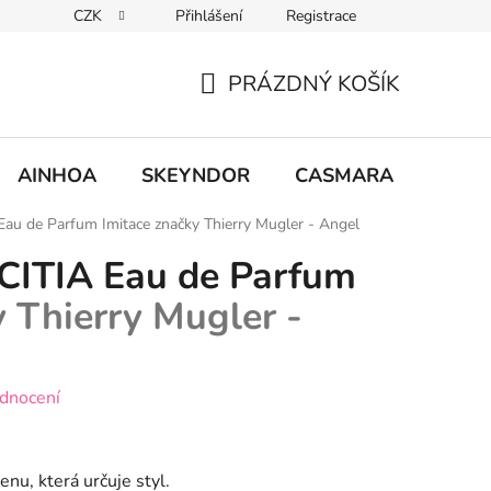
CZK
Přihlášení
Registrace
PRÁZDNÝ KOŠÍK
NÁKUPNÍ
KOŠÍK
AINHOA
SKEYNDOR
CASMARA
MCCM
Eau de Parfum
Imitace značky Thierry Mugler - Angel
ITIA Eau de Parfum
y Thierry Mugler -
dnocení
nu, která určuje styl.