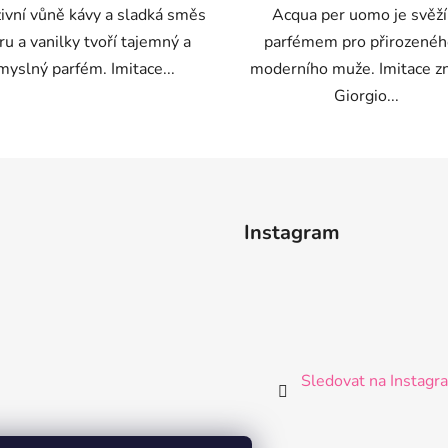
zivní vůně kávy a sladká směs
Acqua per uomo je svěž
ru a vanilky tvoří tajemný a
parfémem pro přirozenéh
myslný parfém. Imitace...
moderního muže. Imitace z
Giorgio...
Instagram
Sledovat na Instag