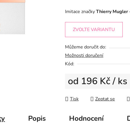
0,0
Imitace značky
Thierry Mugler 
z
5
ZVOLTE VARIANTU
hvězdiček.
Můžeme doručit do:
Možnosti doručení
Kód:
od
196 Kč
/ ks
Měrná cena:
Tisk
Zeptat se
ty
Popis
Hodnocení