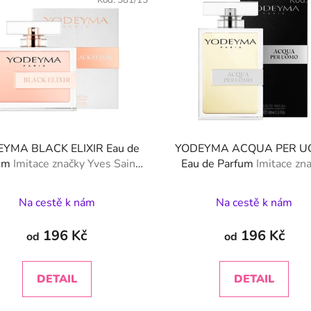
Kód:
581/15
Kód:
YMA BLACK ELIXIR Eau de
YODEYMA ACQUA PER 
fum
Imitace značky Yves Saint
Eau de Parfum
Imitace zn
Laurent - Black Opium
Giorgio Armani - Acqua di
Na cestě k nám
Na cestě k nám
196 Kč
196 Kč
od
od
DETAIL
DETAIL