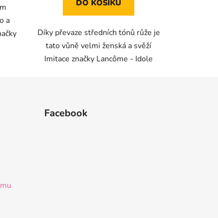
DO KOŠÍKU
ím
o a
Díky převaze středních tónů růže je
načky
tato vůně velmi ženská a svěží
Imitace značky Lancôme - Idole
Facebook
ramu