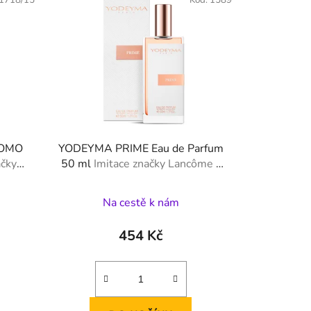
1718/15
Kód:
1589
UOMO
YODEYMA PRIME Eau de Parfum
ačky
50 ml
Imitace značky Lancôme -
 Gio
Idole
Na cestě k nám
454 Kč