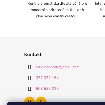
Kent je aromatická dřevitá vůně pro
Inten
moderní a přirozené muže, kteří
liké
jdou svou vlastní cestou...
s
Z
á
Kontakt
p
a
studiopohody
@
gmail.com
t
í
377 371 164
603 533 025