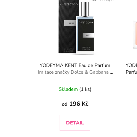
Kód:
1760/15
YODEYMA KENT Eau de Parfum
YODE
Imitace značky Dolce & Gabbana -
Par
Dolce & Gabbana K
Skladem
(1 ks)
196 Kč
od
DETAIL