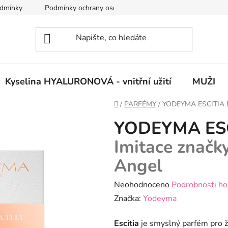
dmínky
Podmínky ochrany osobních údajů
Vrácení zboží
Kyselina HYALURONOVÁ - vnitřní užití
MUŽI
Domů
/
PARFÉMY
/
YODEYMA ESCITIA 
YODEYMA ESC
Imitace značk
Angel
Průměrné
Neohodnoceno
Podrobnosti ho
hodnocení
Značka:
Yodeyma
produktu
Escitia
je smyslný parfém pro že
je