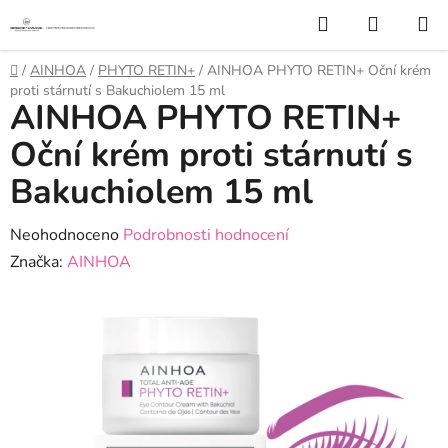
Přejít
Hledat
NÁKUP
na
KOŠÍK
obsah
Domů
/
AINHOA
/
PHYTO RETIN+
/
AINHOA PHYTO RETIN+ Oční krém
proti stárnutí s Bakuchiolem 15 ml
AINHOA PHYTO RETIN+
Oční krém proti stárnutí s
Bakuchiolem 15 ml
Průměrné
Neohodnoceno
Podrobnosti hodnocení
hodnocení
Značka:
AINHOA
produktu
je
0,0
z
5
hvězdiček.