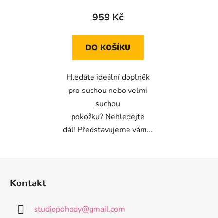
959 Kč
DO KOŠÍKU
Hledáte ideální doplněk
pro suchou nebo velmi
suchou
pokožku? Nehledejte
dál! Představujeme vám...
Z
á
Kontakt
p
a
studiopohody
@
gmail.com
t