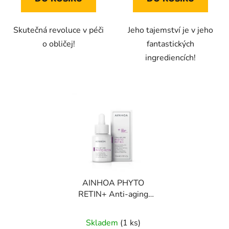
Skutečná revoluce v péči
Jeho tajemství je v jeho
o obličej!
fantastických
ingrediencích!
AINHOA PHYTO
RETIN+ Anti-aging
pleťový olej pro suchou
pleť s bakuchiolem 30
Skladem
(1 ks)
ml