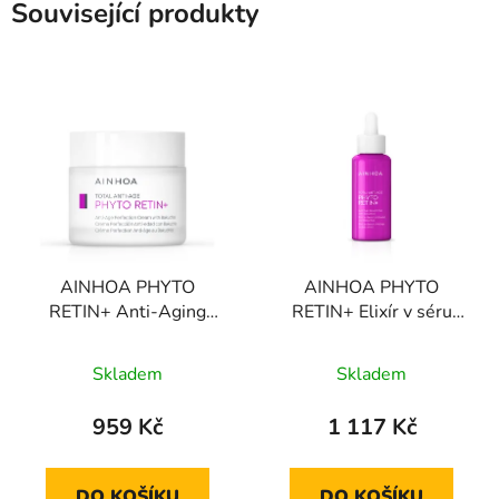
Související produkty
AINHOA PHYTO
AINHOA PHYTO
RETIN+ Anti-Aging
RETIN+ Elixír v séru
Perfection krém s
proti stárnutí s
bakuchiolem 50 ml
Bakuchiolem 50 ml
Skladem
Skladem
959 Kč
1 117 Kč
DO KOŠÍKU
DO KOŠÍKU