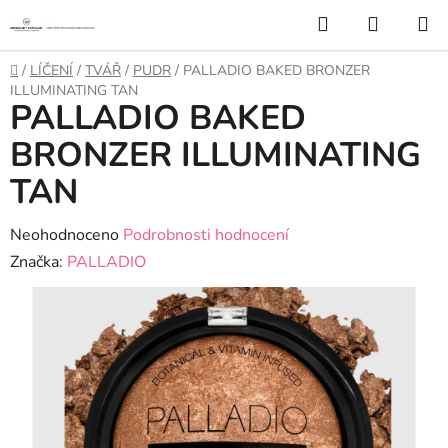
Přejít
Hledat
NÁKUP
na
KOŠÍK
obsah
Domů
/
LÍČENÍ
/
TVÁŘ
/
PUDR
/
PALLADIO BAKED BRONZER
ILLUMINATING TAN
PALLADIO BAKED
BRONZER ILLUMINATING
TAN
Průměrné
Neohodnoceno
Podrobnosti hodnocení
hodnocení
Značka:
PALLADIO
produktu
je
0,0
z
5
hvězdiček.