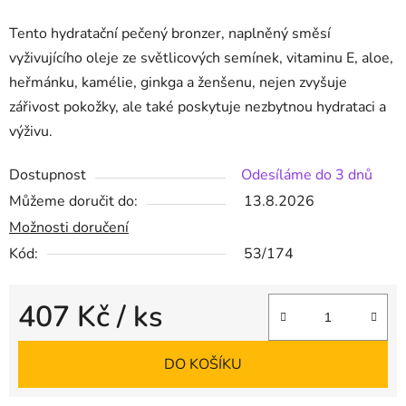
Tento hydratační pečený bronzer, naplněný směsí
vyživujícího oleje ze světlicových semínek, vitaminu E, aloe,
heřmánku, kamélie, ginkga a ženšenu, nejen zvyšuje
zářivost pokožky, ale také poskytuje nezbytnou hydrataci a
výživu.
Dostupnost
Odesíláme do 3 dnů
Můžeme doručit do:
13.8.2026
Možnosti doručení
Kód:
53/174
407 Kč
/ ks
Měrná cena:
DO KOŠÍKU