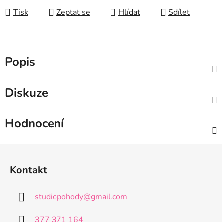
Tisk
Zeptat se
Hlídat
Sdílet
Popis
Diskuze
Hodnocení
Z
á
Kontakt
p
a
studiopohody
@
gmail.com
t
í
377 371 164