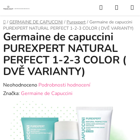
Přejít
Hledat
NÁKUP
na
KOŠÍK
obsah
Domů
/
GERMAINE DE CAPUCCINI
/
Purexpert
/
Germaine de capuccini
PUREXPERT NATURAL PERFECT 1-2-3 COLOR ( DVĚ VARIANTY)
Germaine de capuccini
PUREXPERT NATURAL
PERFECT 1-2-3 COLOR (
DVĚ VARIANTY)
Průměrné
Neohodnoceno
Podrobnosti hodnocení
hodnocení
Značka:
Germaine de Capuccini
produktu
je
0,0
z
5