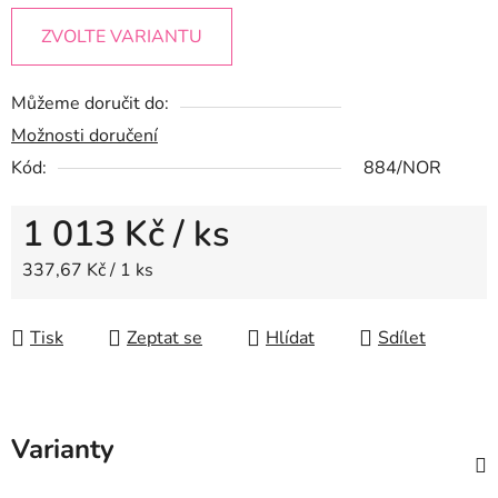
ZVOLTE VARIANTU
Můžeme doručit do:
Možnosti doručení
Kód:
884/NOR
1 013 Kč
/ ks
Měrná cena:
337,67 Kč / 1 ks
Tisk
Zeptat se
Hlídat
Sdílet
Varianty