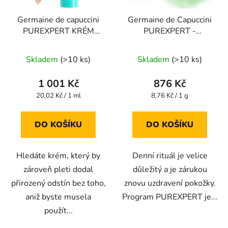
Germaine de capuccini
Germaine de Capuccini
PUREXPERT KRÉM
PUREXPERT -
MOISTURISING COLOR
čistící"mýdlo"bez mýdla
50 ml
na akné 100g
Skladem
(>10 ks)
Skladem
(>10 ks)
1 001 Kč
876 Kč
Měrná
Měrná
20,02 Kč / 1 ml
8,76 Kč / 1 g
cena:
cena:
DO KOŠÍKU
DO KOŠÍKU
Hledáte krém, který by
Denní rituál je velice
zároveň pleti dodal
důležitý a je zárukou
přirozený odstín bez toho,
znovu uzdravení pokožky.
aniž byste musela
Program PUREXPERT je...
použít...