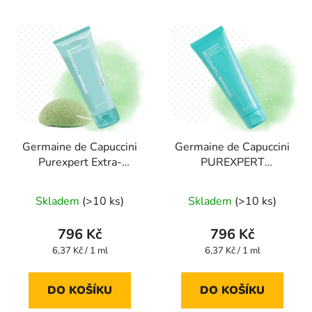
Germaine de Capuccini
Germaine de Capuccini
Purexpert Extra-
PUREXPERT
comfort cleansing gel
PURIFYING
ČISTÍCÍ GEL PRO
MATTIFYING FOAM -
Skladem
(>10 ks)
Skladem
(>10 ks)
NORMÁLNÍ a
ČISTÍCÍ MATUJÍCÍ
SMÍŠENOU PLEŤ 125
PĚNA 125 ml
čištění
796 Kč
796 Kč
ML
MASTNÁ pleť AKNÉ
Měrná
Měrná
6,37 Kč / 1 ml
6,37 Kč / 1 ml
cena:
cena:
DO KOŠÍKU
DO KOŠÍKU