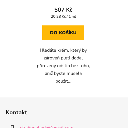
507 Kč
Měrná
20,28 Kč / 1 ml
cena:
DO KOŠÍKU
Hledáte krém, který by
zároveň pleti dodal
přirozený odstín bez toho,
aniž byste musela
použít...
Z
á
Kontakt
p
a
studiopohody
@
gmail.com