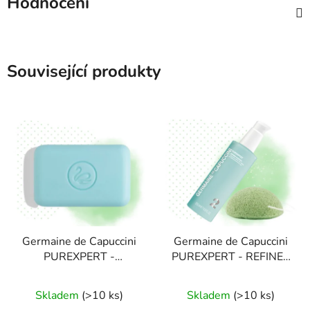
Hodnocení
Související produkty
Germaine de Capuccini
Germaine de Capuccini
PUREXPERT -
PUREXPERT - REFINER
čistící"mýdlo"bez mýdla
ESSENCE -
na akné 100g
EXFOLIAČNÍ ESENCE
Skladem
(>10 ks)
Skladem
(>10 ks)
PRO MASTNOU PLEŤ