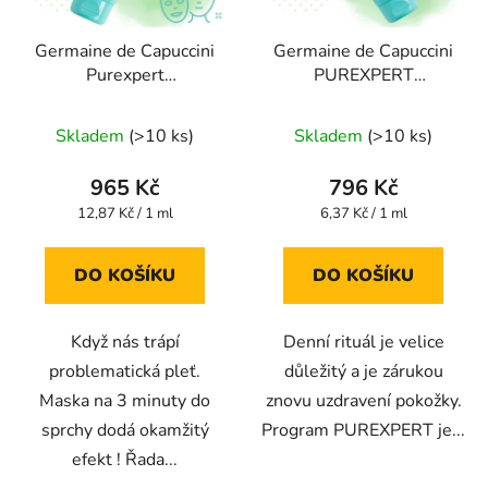
Germaine de Capuccini
Germaine de Capuccini
Purexpert
PUREXPERT
EXFOLIATING DERMO-
PURIFYING
PURIFYING MASK -
MATTIFYING FOAM -
Skladem
(>10 ks)
Skladem
(>10 ks)
ČISTÍCÍ EXFOLIAČNÍ
ČISTÍCÍ MATUJÍCÍ
MASKA 75 ml
PĚNA 125 ml
čištění
965 Kč
796 Kč
MASTNÁ pleť AKNÉ
Měrná
Měrná
12,87 Kč / 1 ml
6,37 Kč / 1 ml
cena:
cena:
DO KOŠÍKU
DO KOŠÍKU
Když nás trápí
Denní rituál je velice
problematická pleť.
důležitý a je zárukou
Maska na 3 minuty do
znovu uzdravení pokožky.
sprchy dodá okamžitý
Program PUREXPERT je...
efekt ! Řada...