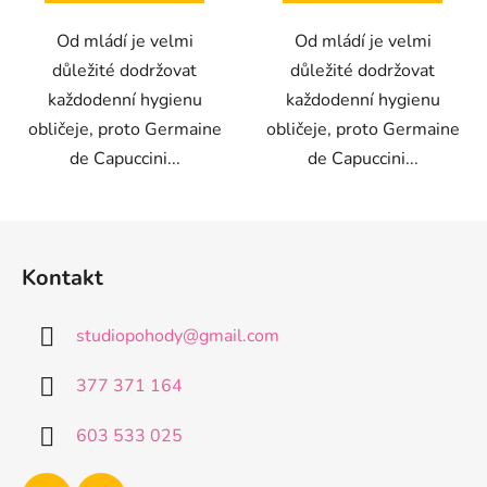
Od mládí je velmi
Od mládí je velmi
důležité dodržovat
důležité dodržovat
každodenní hygienu
každodenní hygienu
obličeje, proto Germaine
obličeje, proto Germaine
de Capuccini...
de Capuccini...
Z
á
Kontakt
p
a
studiopohody
@
gmail.com
t
í
377 371 164
603 533 025