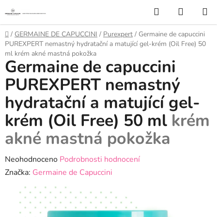
Přejít
Hledat
NÁKUP
na
KOŠÍK
obsah
Domů
/
GERMAINE DE CAPUCCINI
/
Purexpert
/
Germaine de capuccini
PUREXPERT nemastný hydratační a matující gel-krém (Oil Free) 50
ml
krém akné mastná pokožka
Germaine de capuccini
PUREXPERT nemastný
hydratační a matující gel-
krém (Oil Free) 50 ml
krém
akné mastná pokožka
Průměrné
Neohodnoceno
Podrobnosti hodnocení
hodnocení
Značka:
Germaine de Capuccini
produktu
je
0,0