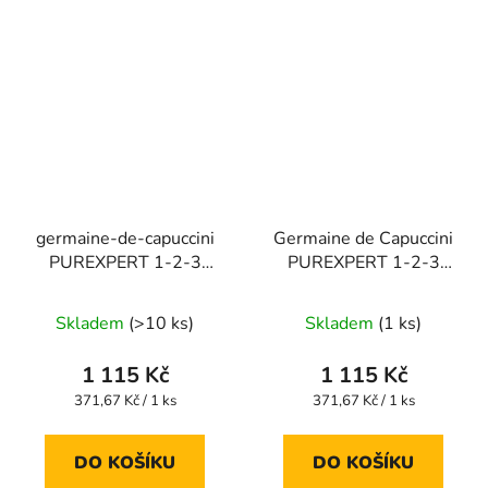
germaine-de-capuccini
Germaine de Capuccini
PUREXPERT 1-2-3
PUREXPERT 1-2-3
NORMÁLNÍ PLEŤ sada
MASTNÁ PLEŤ 50 ml +
50 ml + čisticí gel 30 ml
čisticí pěna 30 ml +
Skladem
(>10 ks)
Skladem
(1 ks)
+ exfoliační fluid 50 ml
exfoliační fluid 50 ml
dárková sada
#dárek
dárková sada
#dárek
1 115 Kč
1 115 Kč
Měrná
Měrná
371,67 Kč / 1 ks
371,67 Kč / 1 ks
cena:
cena:
DO KOŠÍKU
DO KOŠÍKU