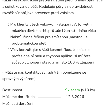
Řada Purexpert zcela přetváří čištění pleti ,přináší optimální
a sofistikovanou péči. Redukuje póry a nepravidelnosti ,
rovněž působí jako prevence proti vráskám.
Pro klienty všech věkových kategorií . A to velmi
mladých děvčat a chlapců ,ale i žen středního věku
Nabízí účinné řešení pro smíšenou ,mastnou a
problematickou pleť
Vždy konzultujte s Vaší kosmetičkou. Jedná se o
profesionální řadu a chybnou aplikací si můžete
způsobit zhoršení stavu ,namísto 100 % zlepšení
( Můžete nás kontaktovat ,rádi Vám pomůžeme se
správným výběrem)
Dostupnost
Skladem
(>10 ks)
Můžeme doručit do:
12.8.2026
Možnosti doručení