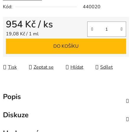
Kód:
440020
954 Kč
/ ks
Měrná cena:
19,08 Kč / 1 ml
DO KOŠÍKU
Tisk
Zeptat se
Hlídat
Sdílet
Popis
Diskuze