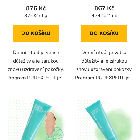
200 ml
876 Kč
867 Kč
Měrná
Měrná
8,76 Kč / 1 g
4,34 Kč / 1 ml
cena:
cena:
DO KOŠÍKU
DO KOŠÍKU
Denní rituál je velice
Denní rituál je velice
důležitý a je zárukou
důležitý a je zárukou
znovu uzdravení pokožky.
znovu uzdravení pokožky.
Program PUREXPERT je...
Program PUREXPERT je...