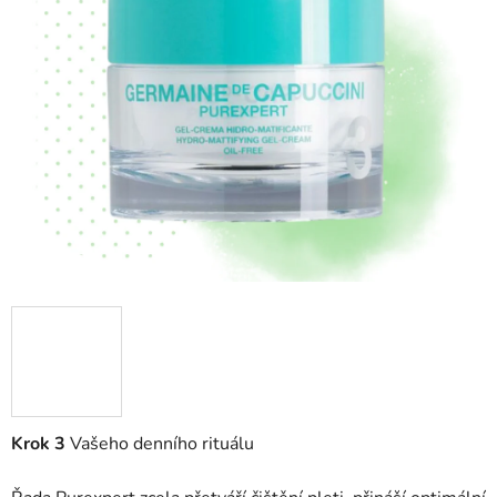
z
5
hvězdiček.
Krok 3
Vašeho denního rituálu