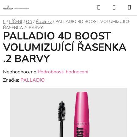
Přejít
Hledat
NÁKUP
na
KOŠÍK
obsah
Domů
/
LÍČENÍ
/
Oči
/
Řasenky
/
PALLADIO 4D BOOST VOLUMIZUJÍCÍ
ŘASENKA .2 BARVY
PALLADIO 4D BOOST
VOLUMIZUJÍCÍ ŘASENKA
.2 BARVY
Průměrné
Neohodnoceno
Podrobnosti hodnocení
hodnocení
Značka:
PALLADIO
produktu
je
0,0
z
5
hvězdiček.