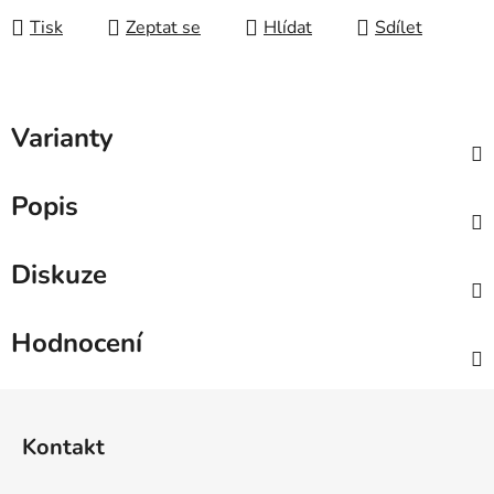
Tisk
Zeptat se
Hlídat
Sdílet
Varianty
Popis
Diskuze
Hodnocení
Z
á
Kontakt
p
a