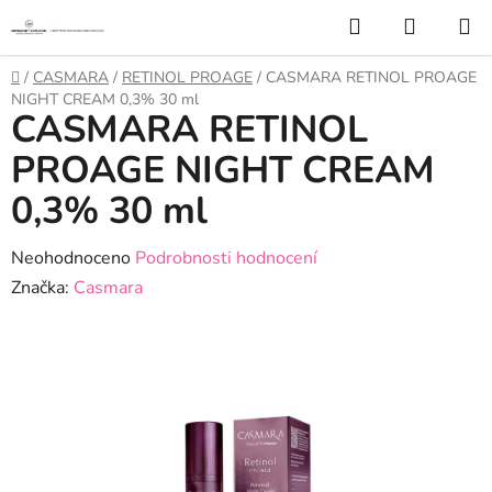
Přejít
Hledat
NÁKUP
na
KOŠÍK
obsah
Domů
/
CASMARA
/
RETINOL PROAGE
/
CASMARA RETINOL PROAGE
NIGHT CREAM 0,3% 30 ml
CASMARA RETINOL
PROAGE NIGHT CREAM
0,3% 30 ml
Průměrné
Neohodnoceno
Podrobnosti hodnocení
hodnocení
Značka:
Casmara
produktu
je
0,0
z
5
hvězdiček.