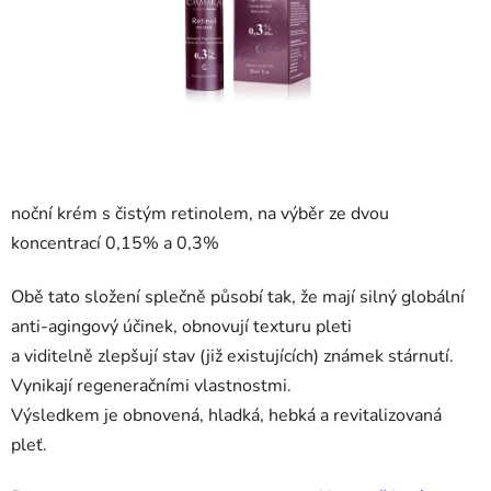
noční krém s čistým retinolem, na výběr ze dvou
koncentrací 0,15% a 0,3%
Obě tato složení splečně působí tak, že mají silný globální
anti-agingový účinek, obnovují texturu pleti
a viditelně zlepšují stav (již existujících) známek stárnutí.
Vynikají regeneračními vlastnostmi.
Výsledkem je obnovená, hladká, hebká a revitalizovaná
pleť.