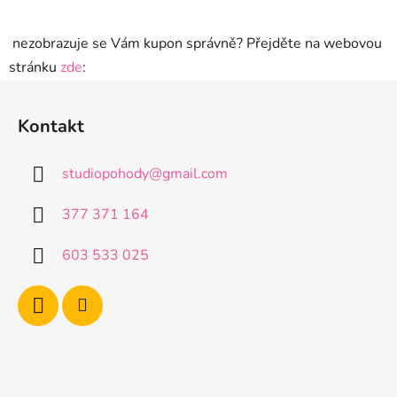
nezobrazuje se Vám kupon správně? Přejděte na webovou
stránku
zde
:
Z
á
Kontakt
p
a
studiopohody
@
gmail.com
t
í
377 371 164
603 533 025