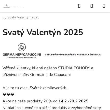
Přejít
Hledat
NÁKUP
na
KOŠÍK
obsah
Domů
/
Svatý Valentýn 2025
Svatý Valentýn 2025
Vážené klientky, klienti našeho STUDIA POHODY a
příznivci značky Germaine de Capuccini
A je to tu zase. Svátek zamilovaných.
❤️❤️❤️
Akce na naše produkty 20% od
14.2.-20.2.2025
Neplatí na slevněné a akční produkty a zvýhodněné sety.