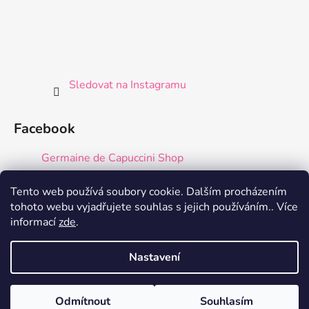
Sledovat na Instagramu
Facebook
Germaine de Capuccini Shop
Tento web používá soubory cookie. Dalším procházením
tohoto webu vyjadřujete souhlas s jejich používáním.. Více
informací
zde
.
Nastavení
Vytvořil Shoptet
Odmítnout
Souhlasím
Copyright 2026
Germaine de Capuccini Shop
. Všechna