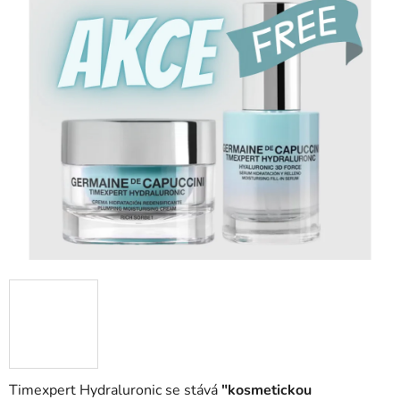
0,0
z
5
hvězdiček.
Timexpert Hydraluronic se stává
"kosmetickou