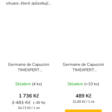
situace, které způsobují...
Germaine de Capuccini
Germaine de Capuccini
TIMEXPERT
TIMEXPERT
HYDRALURONIC
HYDRALURONIC
Hyaluronic 3D Force
balzám s kyselinou
Skladem
(4 ks)
Skladem
(>10 ks)
Hydratační a vyplňující
hyaluronovou pro
sérum 50 ml
zvětšení objemu a
1 736 Kč
489 Kč
plnosti rtů 15 ml
Měrná
2 481 Kč
32,60 Kč / 1 ml
(–30 %)
cena:
Měrná
34,72 Kč / 1 ml