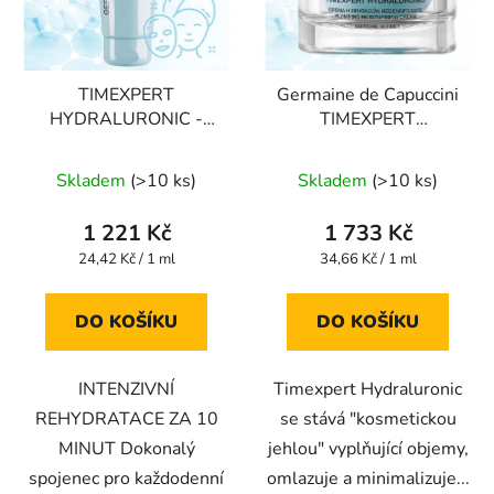
TIMEXPERT
Germaine de Capuccini
HYDRALURONIC -
TIMEXPERT
noční každodenní péče
HYDRALURONIC
NUTRITIVNÍ MASKA
SUPREME SORBET
Skladem
(>10 ks)
Skladem
(>10 ks)
jako noční krém 50 ml
vyplňující hydratační
KRÉM 50 ml
1 221 Kč
1 733 Kč
Měrná
Měrná
24,42 Kč / 1 ml
34,66 Kč / 1 ml
cena:
cena:
DO KOŠÍKU
DO KOŠÍKU
INTENZIVNÍ
Timexpert Hydraluronic
REHYDRATACE ZA 10
se stává "kosmetickou
MINUT Dokonalý
jehlou" vyplňující objemy,
spojenec pro každodenní
omlazuje a minimalizuje...