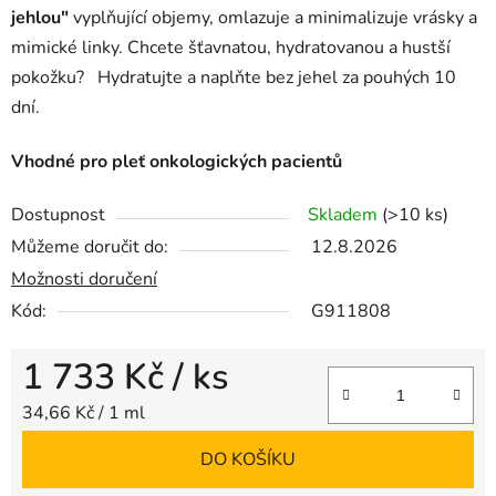
jehlou"
vyplňující objemy, omlazuje a minimalizuje vrásky a
mimické linky.
Chcete šťavnatou, hydratovanou a hustší
pokožku?
Hydratujte a naplňte bez jehel za pouhých 10
dní.
Vhodné pro pleť onkologických pacientů
Dostupnost
Skladem
(>10 ks)
Můžeme doručit do:
12.8.2026
Možnosti doručení
Kód:
G911808
1 733 Kč
/ ks
Měrná cena:
34,66 Kč / 1 ml
DO KOŠÍKU