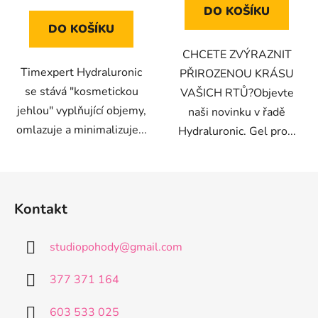
cena:
DO KOŠÍKU
DO KOŠÍKU
CHCETE ZVÝRAZNIT
Timexpert Hydraluronic
PŘIROZENOU KRÁSU
se stává "kosmetickou
VAŠICH RTŮ?Objevte
jehlou" vyplňující objemy,
naši novinku v řadě
omlazuje a minimalizuje...
Hydraluronic. Gel pro...
Z
á
Kontakt
p
a
studiopohody
@
gmail.com
t
í
377 371 164
603 533 025