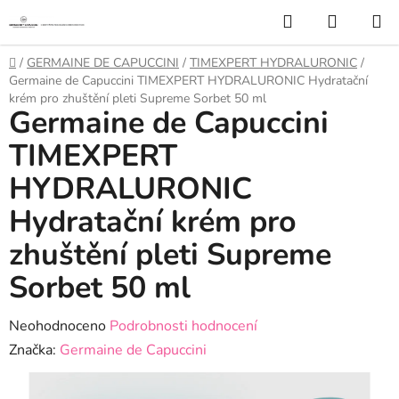
Přejít
Hledat
NÁKUP
na
KOŠÍK
obsah
Domů
/
GERMAINE DE CAPUCCINI
/
TIMEXPERT HYDRALURONIC
/
Germaine de Capuccini TIMEXPERT HYDRALURONIC Hydratační
krém pro zhuštění pleti Supreme Sorbet 50 ml
Germaine de Capuccini
TIMEXPERT
HYDRALURONIC
Hydratační krém pro
zhuštění pleti Supreme
Sorbet 50 ml
Průměrné
Neohodnoceno
Podrobnosti hodnocení
hodnocení
Značka:
Germaine de Capuccini
produktu
je