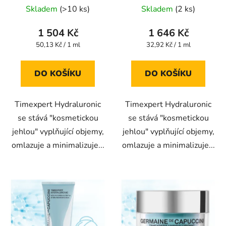
Hyaluronic 3D Force
Hydratační gel-krém
Skladem
(>10 ks)
Skladem
(2 ks)
Hydratační a vyplňující
Soft Sorbet 50 ml
sérum 30 ml
1 504 Kč
1 646 Kč
Měrná
Měrná
50,13 Kč / 1 ml
32,92 Kč / 1 ml
cena:
cena:
DO KOŠÍKU
DO KOŠÍKU
Timexpert Hydraluronic
Timexpert Hydraluronic
se stává "kosmetickou
se stává "kosmetickou
jehlou" vyplňující objemy,
jehlou" vyplňující objemy,
omlazuje a minimalizuje...
omlazuje a minimalizuje...