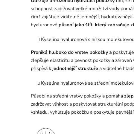
Udržuje přirozenou hydrataci pokožky
tím, že 
schopnost zadržovat velké množství vody pomáhá
čímž zajišťuje viditelně jemnější, hydratovanější
hyaluronové
působí jako štít, který zabraňuje z
Kyselina hyaluronová s nízkou molekulovo
Proniká hluboko do vrstev pokožky a
poskytuje 
zlepšuje elasticitu a pevnost pokožky a zároveň
přispívá k
jednotnější struktuře
a viditelně hla
Kyselina hyaluronová se střední molekulo
Působí na střední vrstvy pokožky a pomáhá
zlep
zadržovat vlhkost a poskytovat strukturální po
vzhledu, vyhlazuje pokožku a poskytuje pevnější