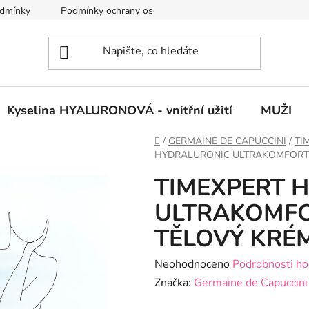
dmínky
Podmínky ochrany osobních údajů
Vrácení zboží
Kyselina HYALURONOVÁ - vnitřní užití
MUŽI
Domů
/
GERMAINE DE CAPUCCINI
/
TI
HYDRALURONIC ULTRAKOMFORTN
TIMEXPERT 
ULTRAKOMFO
TĚLOVÝ KRÉM
Průměrné
Neohodnoceno
Podrobnosti ho
hodnocení
Značka:
Germaine de Capuccini
produktu