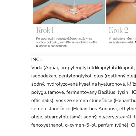
INCI:
Voda (Aqua), propylenglykoldikaprylát/dikaprá
isododekan, pentylenglykol, olus (rostlinný olej
sodný, hydrolyzovaná kyselina hyaluronová, kří
polyglutamové, fermentovaný Bacillus, lysin HCl
officinalis), vosk ze semen slunečnice (Helianth
semen slunečnice (Helianthus Annuus), ethylhe
oleje, stearoylglutamát sodný, glycerylstearát, l
fenoxyethanol, o-cymen-5-ol, parfum (vůně), CI