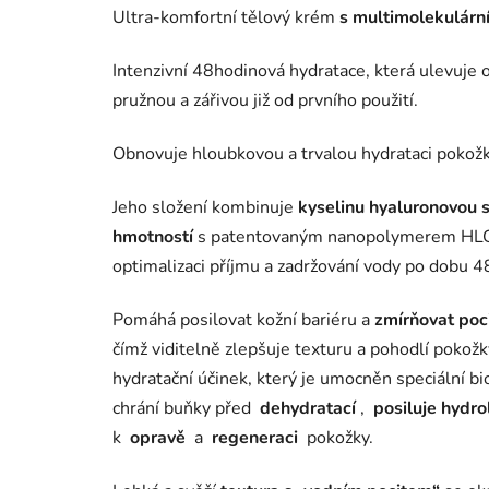
Ultra-komfortní tělový krém
s multimolekulárn
Intenzivní 48hodinová hydratace, která ulevuje o
pružnou a zářivou již od prvního použití.
Obnovuje hloubkovou a trvalou hydrataci pokožk
Jeho složení kombinuje
kyselinu hyaluronovou 
hmotností
s patentovaným nanopolymerem HLG a
optimalizaci příjmu a zadržování vody po dobu 4
Pomáhá posilovat kožní bariéru a
zmírňovat poci
čímž viditelně zlepšuje texturu a pohodlí pokožk
hydratační účinek, který je umocněn speciální b
chrání buňky před
dehydratací
,
posiluje hydro
k
opravě
a
regeneraci
pokožky.