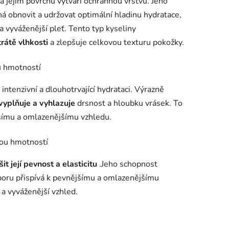
na jejím povrchu vytváří ochrannou vrstvu.
Jeho
 obnovit a udržovat optimální hladinu hydratace,
 a vyváženější pleť.
Tento typ kyseliny
trátě vlhkosti
a zlepšuje celkovou texturu pokožky.
u hmotností
intenzivní a dlouhotrvající hydrataci.
Výrazně
vyplňuje a vyhlazuje
drsnost a hloubku vrásek.
To
dšímu a omlazenějšímu vzhledu.
vou hmotností
šit její pevnost a elasticitu
.
Jeho schopnost
dporu přispívá k pevnějšímu a omlazenějšímu
 a vyváženější vzhled.