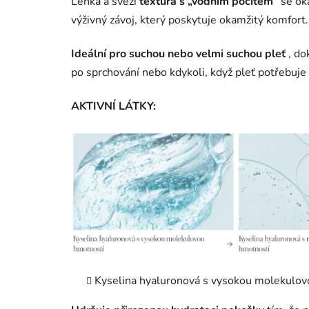
Lehká a svěží
textura s „vodním pocitem“
se ok
výživný závoj, který poskytuje okamžitý komfort.
Ideální pro suchou nebo velmi suchou pleť
, do
po sprchování nebo kdykoli, když pleť potřebuje 
AKTIVNÍ LÁTKY:
Kyselina hyaluronová s vysokou molekulov