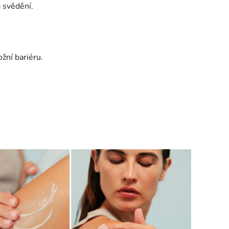
a svědění.
žní bariéru.