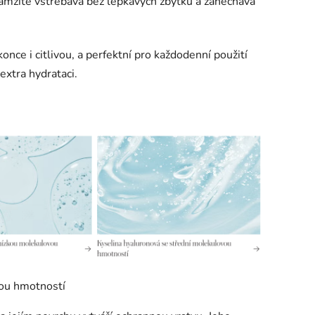
amžitě vstřebává bez lepkavých zbytků a zanechává
konce i citlivou, a perfektní pro každodenní použití
extra hydrataci.
ou hmotností