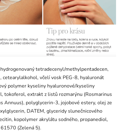
t, hydrogenovaný tetradecenyl/methylpentadecen,
), cetearylalkohol, včelí vosk PEG-8, hyaluronát
žový polymer kyseliny hyaluronové/kyseliny
, tokoferol, extrakt z listů rozmarýnu (Rosmarinus
us Annuus), polyglycerin-3, jojobové estery, olej ze
xylglycerin, DATEM, glyceridy slunečnicového
ecitin, kopolymer akrylátu sodného, ​​propanediol,
 61570 (Zelená 5).