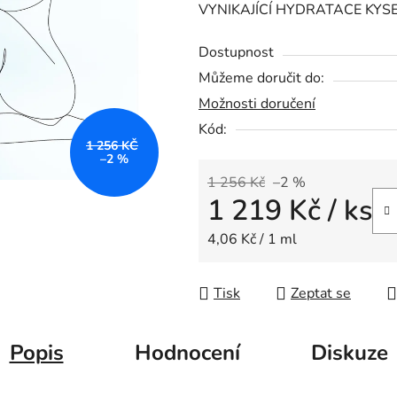
VYNIKAJÍCÍ HYDRATACE KY
je
0,0
Dostupnost
z
Můžeme doručit do:
5
Možnosti doručení
hvězdiček.
Kód:
1 256 KČ
–2 %
1 256 Kč
–2 %
1 219 Kč
/ ks
Měrná cena:
4,06 Kč / 1 ml
Tisk
Zeptat se
Popis
Hodnocení
Diskuze