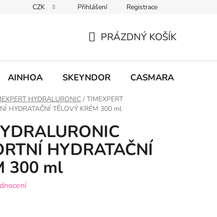
CZK
Přihlášení
Registrace
PRÁZDNÝ KOŠÍK
NÁKUPNÍ
KOŠÍK
AINHOA
SKEYNDOR
CASMARA
MCCM
MEXPERT HYDRALURONIC
/
TIMEXPERT
Í HYDRATAČNÍ TĚLOVÝ KRÉM 300 ml
HYDRALURONIC
RTNÍ HYDRATAČNÍ
 300 ml
dnocení