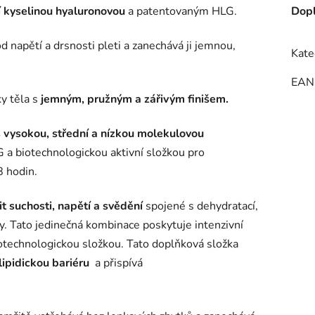
í kyselinou hyaluronovou
a patentovaným HLG.
Dopl
d napětí a drsnosti pleti a zanechává ji jemnou,
Kate
EAN
y těla s
jemným, pružným a zářivým finišem.
s vysokou, střední a nízkou molekulovou
 biotechnologickou aktivní složkou pro
8 hodin.
t suchosti, napětí a svědění
spojené s dehydratací,
y.
Tato jedinečná kombinace poskytuje intenzivní
iotechnologickou složkou. Tato doplňková složka
lipidickou bariéru
a přispívá