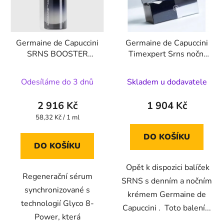
Germaine de Capuccini
Germaine de Capuccini
SRNS BOOSTER
Timexpert Srns noční
REPAIR NIGHT - Noční
regenerační krém 50ml
opravné sérum pro
+ denní krém pro
Odesíláme do 3 dnů
Skladem u dodavatele
zralou pleť 50 ml
intenzivní obnovu pleti
50ml PACK 2026
rok
2 916 Kč
1 904 Kč
výroby 2024/2025
Měrná
58,32 Kč / 1 ml
cena:
DO KOŠÍKU
DO KOŠÍKU
Opět k dispozici balíček
Regenerační sérum
SRNS s denním a nočním
synchronizované s
krémem Germaine de
technologií Glyco 8-
Capuccini . Toto balení...
Power, která