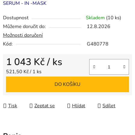
SERUM - IN -MASK
Dostupnost
Skladem
(10 ks)
Můžeme doručit do:
12.8.2026
Možnosti doručení
Kód:
G480778
1 043 Kč
/ ks
Měrná cena:
521,50 Kč / 1 ks
DO KOŠÍKU
Tisk
Zeptat se
Hlídat
Sdílet