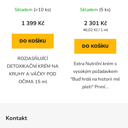
Puffiness and Bags
Extra výživný krém
under the Eyes -
50ml
Skladem
(>10 ks)
Skladem
(5 ks)
rozjasňující a
detoxikační krém na
1 399 Kč
2 301 Kč
váčky a kruhy pod očima
Měrná
46,02 Kč / 1 ml
15 ml
cena:
DO KOŠÍKU
DO KOŠÍKU
ROZJASŇUJÍCÍ
Extra Nutriční krém s
DETOXIKAČNÍ KRÉM NA
vysokým požadavkem
KRUHY A VÁČKY POD
"Buď hrdá na historii mé
OČIMA 15 ml
pleti" První...
Z
á
Kontakt
p