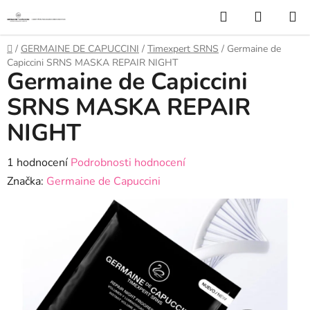
Přejít
Hledat
NÁKUP
na
KOŠÍK
obsah
Domů
/
GERMAINE DE CAPUCCINI
/
Timexpert SRNS
/
Germaine de
Capiccini SRNS MASKA REPAIR NIGHT
Germaine de Capiccini
SRNS MASKA REPAIR
NIGHT
Průměrné
1 hodnocení
Podrobnosti hodnocení
hodnocení
Značka:
Germaine de Capuccini
produktu
je
5,0
z
5
hvězdiček.