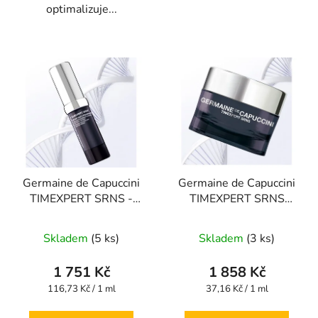
optimalizuje...
Germaine de Capuccini
Germaine de Capuccini
TIMEXPERT SRNS -
TIMEXPERT SRNS
NOČNÍ SÉRUM NA
Intensive Recovery
OČNÍ OKOLÍ 15 ml
Cream -Denní KRÉM
Skladem
(5 ks)
Skladem
(3 ks)
PRO INTENZIVNÍ
OBNOVU PLETI 50 ml
1 751 Kč
1 858 Kč
Měrná
Měrná
116,73 Kč / 1 ml
37,16 Kč / 1 ml
cena:
cena: