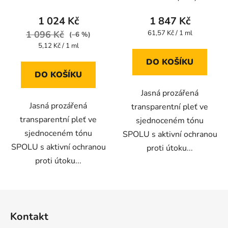
pigmentace skvrny
sérum pigmentace
skvrny
1 024 Kč
1 847 Kč
Měrná
1 096 Kč
61,57 Kč / 1 ml
(–6 %)
cena:
Měrná
5,12 Kč / 1 ml
cena:
DO KOŠÍKU
DO KOŠÍKU
Jasná prozářená
Jasná prozářená
transparentní pleť ve
transparentní pleť ve
sjednoceném tónu
sjednoceném tónu
SPOLU s aktivní ochranou
SPOLU s aktivní ochranou
proti útoku...
proti útoku...
Z
á
Kontakt
p