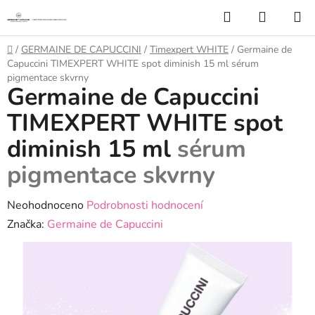
Přejít
Hledat
NÁKUP
na
KOŠÍK
obsah
Domů
/
GERMAINE DE CAPUCCINI
/
Timexpert WHITE
/
Germaine de
Capuccini TIMEXPERT WHITE spot diminish 15 ml
sérum
pigmentace skvrny
Germaine de Capuccini
TIMEXPERT WHITE spot
diminish 15 ml
sérum
pigmentace skvrny
Průměrné
Neohodnoceno
Podrobnosti hodnocení
hodnocení
Značka:
Germaine de Capuccini
produktu
je
0,0
z