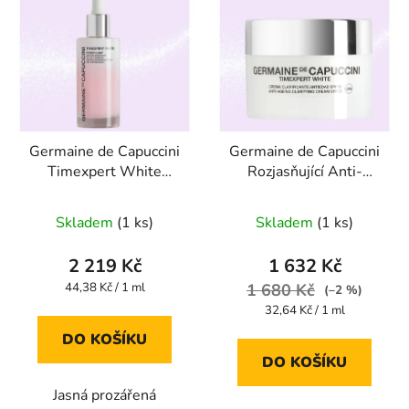
Germaine de Capuccini
Germaine de Capuccini
Timexpert White
Rozjasňující Anti-
Booster Power Light 50
Agingový Krém
ml
Timexpert White SPF
Skladem
(1 ks)
Skladem
(1 ks)
15 50 ml
krém
pigmentace sjednocení
2 219 Kč
1 632 Kč
odstínu
Měrná
44,38 Kč / 1 ml
1 680 Kč
(–2 %)
cena:
Měrná
32,64 Kč / 1 ml
cena:
DO KOŠÍKU
DO KOŠÍKU
Jasná prozářená