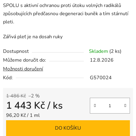
SPOLU s aktivní ochranou proti útoku volných radikálů
způsobujících předčasnou degeneraci buněk a tím stárnutí
pleti.
Zářivá pleť je na dosah ruky
Dostupnost
Skladem
(2 ks)
Můžeme doručit do:
12.8.2026
Možnosti doručení
Kód:
G570024
1 486 Kč
–2 %
1 443 Kč
/ ks
Měrná cena:
96,20 Kč / 1 ml
DO KOŠÍKU