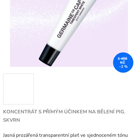
5
hvězdiček.
1 486
KČ
–2 %
KONCENTRÁT S PŘÍMÝM ÚČINKEM NA BĚLENÍ PIG.
SKVRN
Jasná prozářená transparentní pleť ve sjednoceném tónu