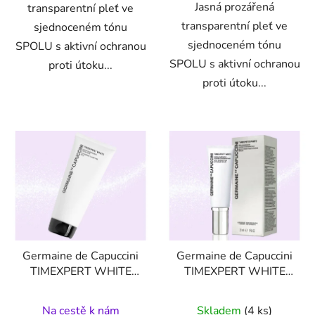
Jasná prozářená
transparentní pleť ve
transparentní pleť ve
sjednoceném tónu
sjednoceném tónu
SPOLU s aktivní ochranou
SPOLU s aktivní ochranou
proti útoku...
proti útoku...
Germaine de Capuccini
Germaine de Capuccini
TIMEXPERT WHITE
TIMEXPERT WHITE
EXFOLIAČNÍ MLÉKO
intenzivní korekční
200 ml
čištění
sérum na skvrny 30 ml
Na cestě k nám
Skladem
(4 ks)