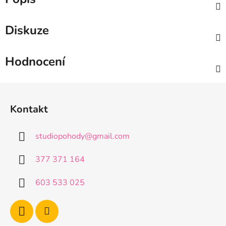
Diskuze
Hodnocení
Z
á
Kontakt
p
a
studiopohody
@
gmail.com
t
í
377 371 164
603 533 025