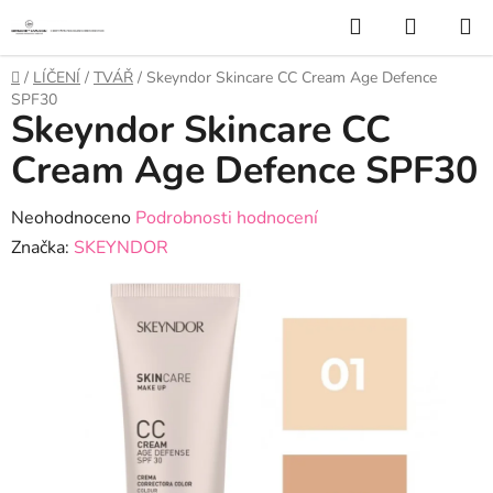
Přejít
Hledat
NÁKUP
na
KOŠÍK
obsah
Domů
/
LÍČENÍ
/
TVÁŘ
/
Skeyndor Skincare CC Cream Age Defence
SPF30
Skeyndor Skincare CC
Cream Age Defence SPF30
Průměrné
Neohodnoceno
Podrobnosti hodnocení
hodnocení
Značka:
SKEYNDOR
produktu
je
0,0
z
5
hvězdiček.