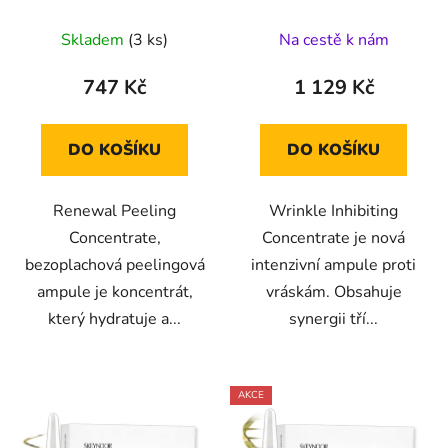
koncentrát v ampulkách
obličejové ampule proti
7x2 ml
vráskám 7x2 ml
Skladem
(3 ks)
Na cestě k nám
747 Kč
1 129 Kč
DO KOŠÍKU
DO KOŠÍKU
Renewal Peeling
Wrinkle Inhibiting
Concentrate,
Concentrate je nová
bezoplachová peelingová
intenzivní ampule proti
ampule je koncentrát,
vráskám. Obsahuje
který hydratuje a...
synergii tří...
AKCE