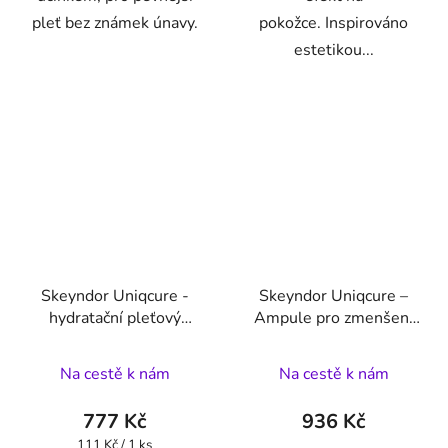
pleť bez známek únavy.
pokožce. Inspirováno
estetikou...
Skeyndor Uniqcure -
Skeyndor Uniqcure –
hydratační pleťový
Ampule pro zmenšení
koncentrát se
pórů a zmatnění pleti
zklidňujícím účinkem
7x2 ml
Na cestě k nám
Na cestě k nám
7x2 ml
777 Kč
936 Kč
Měrná
111 Kč / 1 ks