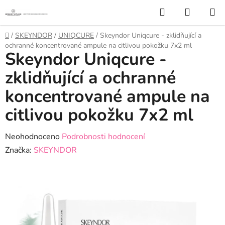
Přejít
Hledat
NÁKUP
na
KOŠÍK
obsah
Domů
/
SKEYNDOR
/
UNIQCURE
/
Skeyndor Uniqcure - zklidňující a
ochranné koncentrované ampule na citlivou pokožku 7x2 ml
Skeyndor Uniqcure -
zklidňující a ochranné
koncentrované ampule na
citlivou pokožku 7x2 ml
Průměrné
Neohodnoceno
Podrobnosti hodnocení
hodnocení
Značka:
SKEYNDOR
produktu
je
0,0
z
5