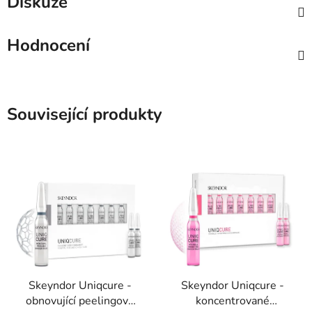
Diskuze
Hodnocení
Související produkty
Skeyndor Uniqcure -
Skeyndor Uniqcure -
obnovující peelingový
koncentrované