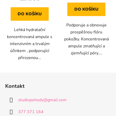
cena:
DO KOŠÍKU
DO KOŠÍKU
Podporuje a obnovuje
Lehká hydratační
prospěšnou flóru
koncentrovaná ampule s
pokožky. Koncentrovaná
intenzivním a trvalým
ampule zmatňující a
účinkem , podporující
zjemňující póry....
přirozenou...
Z
á
Kontakt
p
a
studiopohody
@
gmail.com
t
í
377 371 164