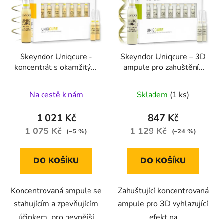
Skeyndor Uniqcure -
Skeyndor Uniqcure – 3D
koncentrát s okamžitým
ampule pro zahuštění ,
liftingovým a
vyplnění a obnovení
zpevňujícím účinkem
pleti 7x2 ml
Na cestě k nám
Skladem
(1 ks)
7x2
1 021 Kč
847 Kč
1 075 Kč
1 129 Kč
(–5 %)
(–24 %)
DO KOŠÍKU
DO KOŠÍKU
Koncentrovaná ampule se
Zahušťující koncentrovaná
stahujícím a zpevňujícím
ampule pro 3D vyhlazující
účinkem, pro pevnější
efekt na