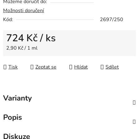
Můžeme doručit do:
Možnosti doručení
Kód:
2697/250
724 Kč
/ ks
Měrná cena:
2,90 Kč / 1 ml
Tisk
Zeptat se
Hlídat
Sdílet
Varianty
Popis
Diskuze