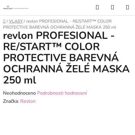
Přejít
Hledat
NÁKUP
na
KOŠÍK
obsah
Domů
/
VLASY
/
revlon PROFESIONAL - RE/START™ COLOR
PROTECTIVE BAREVNÁ OCHRANNÁ ŽELÉ MASKA 250 ml
revlon PROFESIONAL -
RE/START™ COLOR
PROTECTIVE BAREVNÁ
OCHRANNÁ ŽELÉ MASKA
250 ml
Průměrné
Neohodnoceno
Podrobnosti hodnocení
hodnocení
Značka:
Revlon
produktu
je
0,0
z