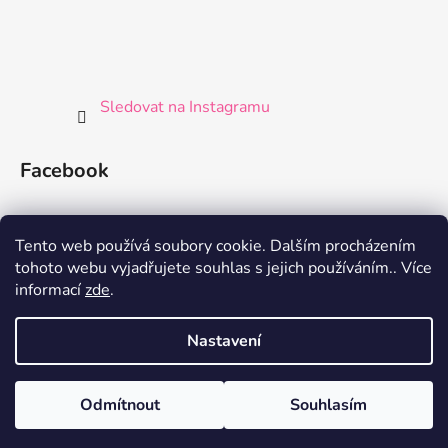
Sledovat na Instagramu
Facebook
Tento web používá soubory cookie. Dalším procházením
tohoto webu vyjadřujete souhlas s jejich používáním.. Více
informací
zde
.
Nastavení
Vytvořil Shoptet
Odmítnout
Souhlasím
Copyright 2026
Germaine de Capuccini Shop
. Všechna
práva vyhrazena.