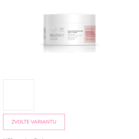
5
hvězdiček.
ZVOLTE VARIANTU