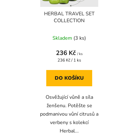
r
d
HERBAL TRAVEL SET
o
u
COLLECTION
d
k
u
t
Skladem
(3 ks)
k
ů
t
236 Kč
ů
/ ks
Měrná
236 Kč / 1 ks
cena:
DO KOŠÍKU
Osvěžující vůně a síla
ženšenu. Potěšte se
podmanivou vůní citrusů a
verbeny s kolekcí
Herbal...