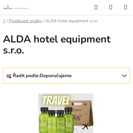
Přejít
Hledat
NÁKUP
na
KOŠÍK
obsah
Domů
/
Prodávané značky
/
ALDA hotel equipment s.r.o.
ALDA hotel equipment
s.r.o.
Ř
Řadit podle:
Doporučujeme
a
z
V
e
ý
n
p
í
i
p
s
r
p
o