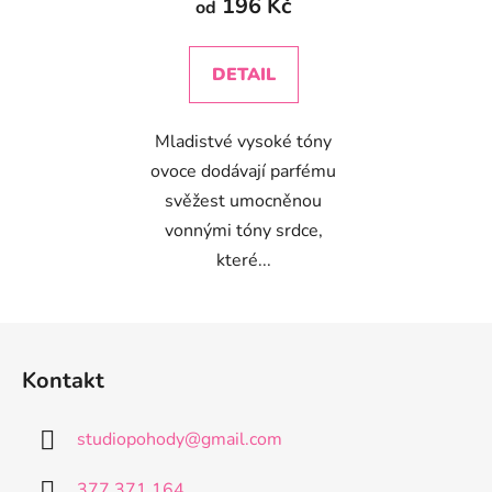
196 Kč
od
DETAIL
Mladistvé vysoké tóny
ovoce dodávají parfému
svěžest umocněnou
vonnými tóny srdce,
které...
Z
á
Kontakt
p
a
studiopohody
@
gmail.com
t
í
377 371 164