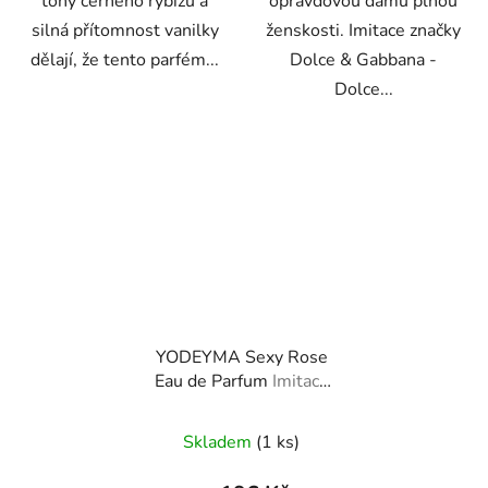
tóny černého rybízu a
opravdovou dámu plnou
silná přítomnost vanilky
ženskosti. Imitace značky
dělají, že tento parfém...
Dolce & Gabbana -
Dolce...
YODEYMA Sexy Rose
Eau de Parfum
Imitace
značky Carolina Herrera
- 212 Vip Rosé
Skladem
(1 ks)