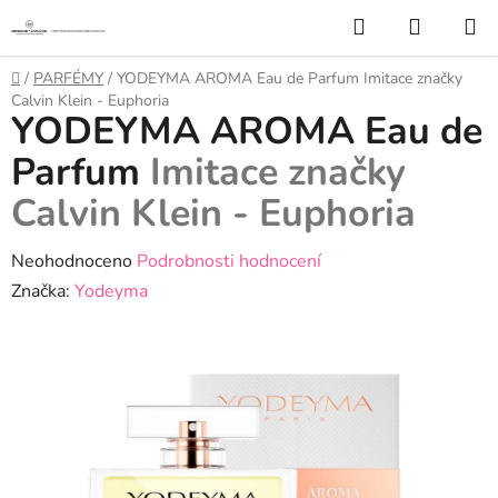
Přejít
Hledat
NÁKUP
na
KOŠÍK
obsah
Domů
/
PARFÉMY
/
YODEYMA AROMA Eau de Parfum
Imitace značky
Calvin Klein - Euphoria
YODEYMA AROMA Eau de
Parfum
Imitace značky
Calvin Klein - Euphoria
Průměrné
Neohodnoceno
Podrobnosti hodnocení
hodnocení
Značka:
Yodeyma
produktu
je
0,0
z
5
hvězdiček.