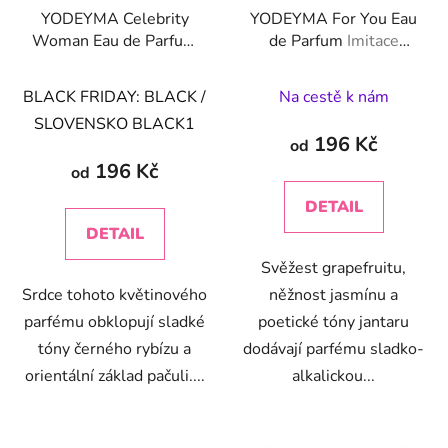
YODEYMA Celebrity
YODEYMA For You Eau
Woman Eau de Parfum
de Parfum
Imitace
Imitace značky Lancôme
značky Chanel - Chance
- La Vie est Belle
BLACK FRIDAY: BLACK /
Na cestě k nám
SLOVENSKO BLACK1
196 Kč
od
196 Kč
od
DETAIL
DETAIL
Svěžest grapefruitu,
Srdce tohoto květinového
něžnost jasmínu a
parfému obklopují sladké
poetické tóny jantaru
tóny černého rybízu a
dodávají parfému sladko-
orientální základ pačuli....
alkalickou...