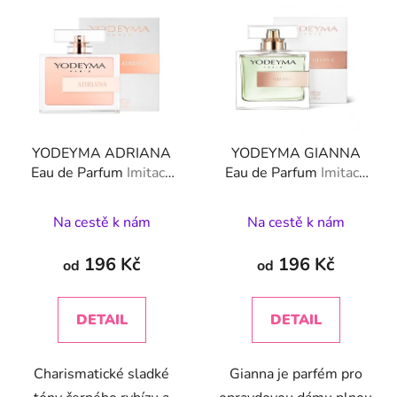
YODEYMA ADRIANA
YODEYMA GIANNA
Eau de Parfum
Imitace
Eau de Parfum
Imitace
značky Giorgio Armani -
značky Dolce & Gabbana
Sí Rose Signature
- Dolce
Na cestě k nám
Na cestě k nám
196 Kč
196 Kč
od
od
DETAIL
DETAIL
Charismatické sladké
Gianna je parfém pro