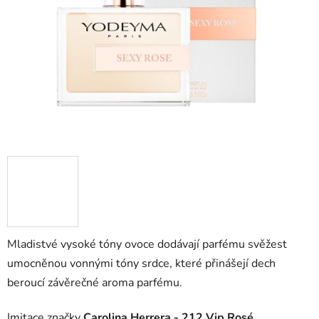
hvězdiček.
Mladistvé vysoké tóny ovoce dodávají parfému svěžest
umocněnou vonnými tóny srdce, které přinášejí dech
beroucí závěrečné aroma parfému.
Imitace značky
Carolina Herrera - 212 Vip Rosé