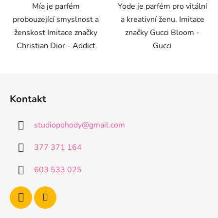
Mía je parfém
Yode je parfém pro vitální
probouzející smyslnost a
a kreativní ženu. Imitace
ženskost Imitace značky
značky Gucci Bloom -
Christian Dior - Addict
Gucci
Z
á
Kontakt
p
a
studiopohody
@
gmail.com
t
í
377 371 164
603 533 025