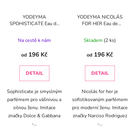
YODEYMA
YODEYMA NICOLÁS
SPOHISTICATE Eau de
FOR HER Eau de
Parfum
Imitace značky
Parfum
Imitace značky
Dolce & Gabbana - The
Narciso Rodriguez - For
Na cestě k nám
Skladem
(2 ks)
One
Her
196 Kč
196 Kč
od
od
DETAIL
DETAIL
Sophisticate je smyslným
Nicolás for her je
parfémem pro vášnivou a
sofistikovaným parfémem
silnou ženu. Imitace
pro moderní ženu. Imitace
značky Dolce & Gabbana
značky Narciso Rodriguez
-...
-...