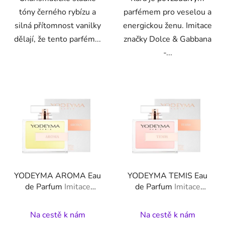
tóny černého rybízu a
parfémem pro veselou a
silná přítomnost vanilky
energickou ženu. Imitace
dělají, že tento parfém...
značky Dolce & Gabbana
-...
YODEYMA AROMA Eau
YODEYMA TEMIS Eau
de Parfum
Imitace
de Parfum
Imitace
značky Calvin Klein -
značky Paco Rabanne -
Euphoria
Olympéa
Na cestě k nám
Na cestě k nám