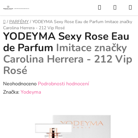
Přejít
Hledat
NÁKUP
na
KOŠÍK
obsah
Domů
/
PARFÉMY
/
YODEYMA Sexy Rose Eau de Parfum
Imitace značky
Carolina Herrera - 212 Vip Rosé
YODEYMA Sexy Rose Eau
de Parfum
Imitace značky
Carolina Herrera - 212 Vip
Rosé
Průměrné
Neohodnoceno
Podrobnosti hodnocení
hodnocení
Značka:
Yodeyma
produktu
je
0,0
z
5