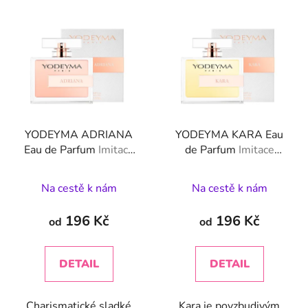
YODEYMA ADRIANA
YODEYMA KARA Eau
Eau de Parfum
Imitace
de Parfum
Imitace
značky Giorgio Armani -
značky Dolce & Gabbana
Sí Rose Signature
- Light Blue
Na cestě k nám
Na cestě k nám
196 Kč
196 Kč
od
od
DETAIL
DETAIL
Charismatické sladké
Kara je povzbudivým